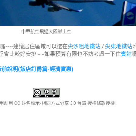
中華航空飛過大園鄉上空
囉~~建議居住區域可以選在
尖沙咀地鐵站
/
尖東地鐵站
程會比較好安排~~如果預算有限也不妨考慮一下住
賓館
行前說明(飯店訂房篇-經濟實惠)
創用 CC 姓名標示-相同方式分享 3.0 台灣 授權條款授權.