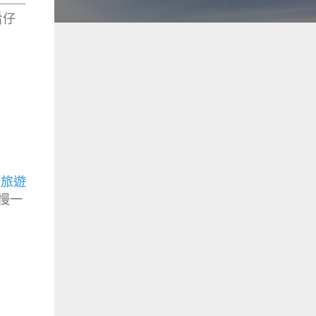
看仔
獅旅遊
慢一