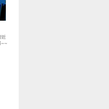
附近
囉~~