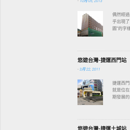
-
10月 05, 2013
偶然經過
乎出現了
園"的字
2013
各位開始
悠遊台灣-捷運西門站
-
3月 22, 2011
捷運西門
就是位在
期發展的
最多人使
西門站六號出
東醫院站 ] 
] - [ 台
悠遊台灣-捷運土城站