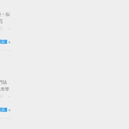
後，似
花
過
，請
閱讀 »
門站
北市早
站中
 捷運
[ 亞
閱讀 »
[ 西門站
- [ 國