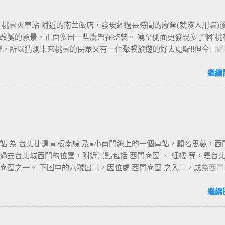
 桃園火車站 附近的南華飯店，發現經過長時間的廢棄(就沒人用嘛)
改變的願景，正面多出一些鷹架在整裝。 繞至側面更發現多了個"桃
樣，所以猜測未來桃園的民眾又有一個聚餐旅遊的好去處囉!!但今日路
年10月5日時並未開始營運，自由趴趴走將持續為讀者們追蹤其動態消息
期待開幕日的來臨吧！ 南華飯店施工中現場及新名稱
繼續
站 為 台北捷運 ■ 板南線 及■小南門線上的一個車站，顧名思義，西
過去台北城西門的位置，附近景點包括 西門商圈 、 紅樓 等，是台
商圈之一。 下圖中的六號出口，因位處 西門商圈 之入口，成為西門
用的出口，也經常被當作等候的標的物，也是是最容易堵塞的出口。
口&西門町商圈 板南線上車站 [ 永寧站 ] - [ 土城站 ] - [ 海山站 ] - 
繼續
- [ 府中站 ] - [ 板橋站 ] - [ 新埔站 ] - [ 江子翠站 ] - [ 龍山寺站 ] - 
北車站 ] - [ 善導寺站 ] - [ 忠孝新生站 ] - [ 忠孝復興站 ] - [ 忠孝敦化站 ] 