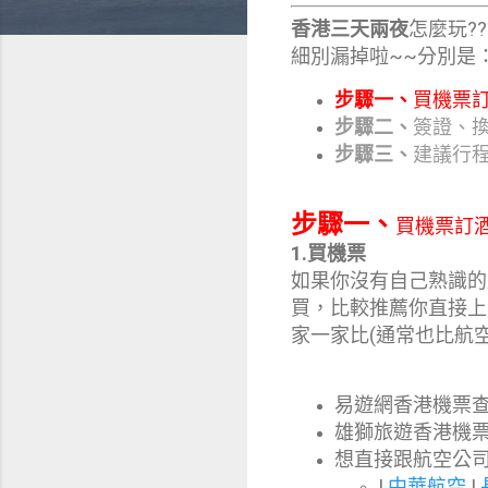
香港三天兩夜
怎麼玩?
細別漏掉啦~~分別是
步驟一、
買機票
步驟二、
簽證、
步驟三、
建議行
步驟一、
買機票訂
1.買機票
如果你沒有自己熟識的
買，比較推薦你直接上
家一家比(通常也比航
易遊網香港機票查詢
雄獅旅遊香港機票
想直接跟航空公
|
中華航空
|