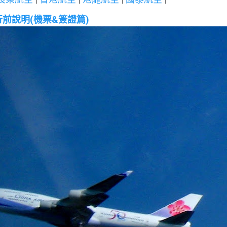
行前說明(機票&簽證篇)