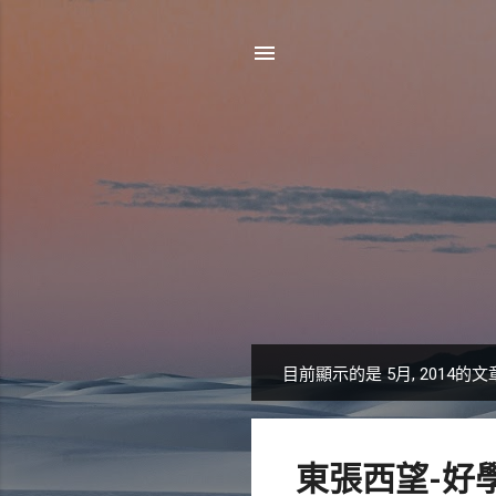
目前顯示的是 5月, 2014的文
發
表
文
東張西望-好
章