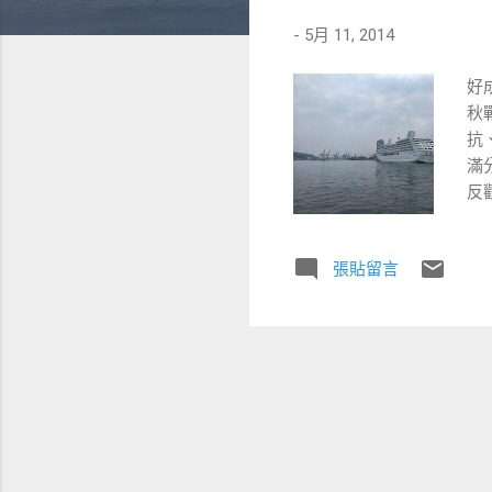
-
5月 11, 2014
好
秋
抗
滿
反
義
能
張貼留言
幫
嗎
讓
種
高
心
還
我
罰