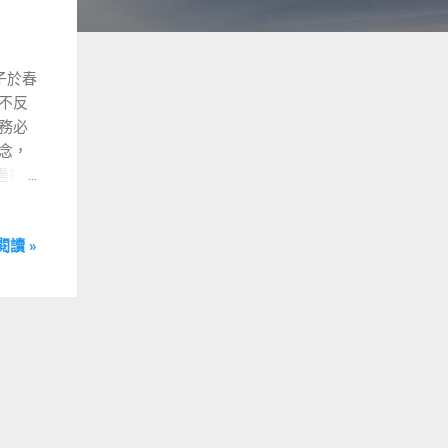
子於春
不反
務必
念，
過禮
就偷
學生有
閱讀 »
成績
題就會
現這
然而
這種
的錯?
程，
處
難嗎?