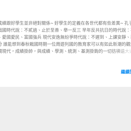
成績跟好學生並非絕對關係~ 好學生的定義在各世代都有些差異~ 孔
戰國時代說：不貳過、止於至善、舉一反三 早年反共抗日的時代說：
、愛國愛民、富國強兵 現代安逸無紛爭時代說：不遲到、上課安靜、
分 誰能想到春秋戰國時期一位周遊列國的教育家可以有如此新潮的觀
觀現代，成績掛帥，與成績、學測、統測、基測掛鉤的一切彷彿遠大
廉恥忠孝仁愛，跟成績無關的就從課表上移除，移除不乾淨的就能偷
調用就調用~ 成績雖然能夠區分學習程度，可是..準嗎??公平嗎??對
繼續
助嗎? 教學過程中， 學生經常出現一些令人費解的疑問：『這個會算
?』、『期中考會考嗎?』、『這跟升學有關嗎?』 ，每次聽到這種問
我惱火~ 我無法理解，學習是為了成績??國中前的義務教育，學生出
觀念雖是不妥，卻也看得出有些學生是『逼不得已』才踏進學校的，
中職、大學乃至研究所層級的學生，還把成績掛心頭，學習擺一邊，
態的學生近年來『滿街都是』。 這種心態到底是教的人的錯、學得人
是家長有錯??還是大家都有錯??如果你是學生，請你回想你的學習歷
相信會有很多人有以下經驗的： 1.家裡告訴你，你如果不考一百，就
；考一百，給零用錢 2.老師告訴你，這麼簡單都不會，考一百有那麼