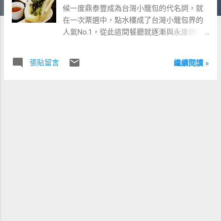
候一度鼎泰豐成為台灣小籠包的代名詞，就
在一次票選中，點水樓成了台灣小籠包界的
人氣No.1，從此這間餐廳就逐漸與永康商圈
的幾間名店(位於 捷運東門站 )有著相同的名
氣。 推薦餐點 雪裡紅菜包 九層塔小籠包 上
張貼留言
繼續閱讀 »
海菜飯 雪裡紅菜包 小籠包 點水樓室內風格
蘿蔔糕 上海菜飯 叉燒酥 菜包 篤鮮 炸魚 九層
塔味的小籠包