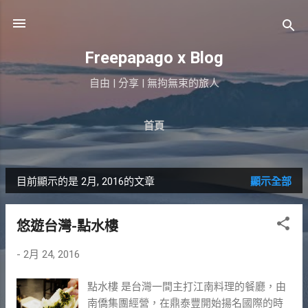
跳到主要內容
Freepapago x Blog
自由 | 分享 | 無拘無束的旅人
首頁
目前顯示的是 2月, 2016的文章
顯示全部
發
表
悠遊台灣-點水樓
文
-
2月 24, 2016
章
點水樓 是台灣一間主打江南料理的餐廳，由
南僑集團經營，在鼎泰豐開始揚名國際的時