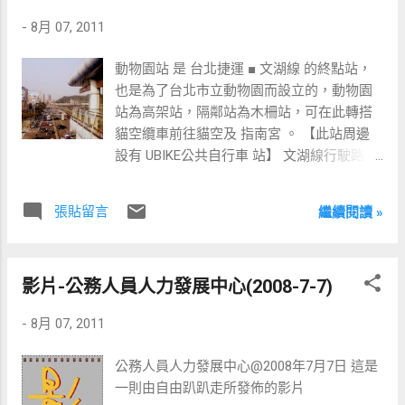
-
8月 07, 2011
動物園站 是 台北捷運 ■ 文湖線 的終點站，
也是為了台北市立動物園而設立的，動物園
站為高架站，隔鄰站為木柵站，可在此轉搭
貓空纜車前往貓空及 指南宮 。 【此站周邊
設有 UBIKE公共自行車 站】 文湖線行駛路線
[ 動物園站 ] - [ 木柵站 ] - [ 萬芳社區站 ] - [ 萬
芳醫院站 ] - [ 辛亥站 ] - [ 麟光站 ] - [ 六張犁
張貼留言
繼續閱讀 »
站 ] - [ 科技大樓站 ] - [ 大安站 ] - [ 忠孝復興
站 ] - [ 南京東路站 ] - [ 中山國中站 ] - [ 松山
機場站 ] - [ 大直站 ] - [ 劍南路站 ] - [ 西湖站 ]
影片-公務人員人力發展中心(2008-7-7)
- [ 港墘站 ] - [ 文德站 ] - [ 內湖站 ] - [ 大湖公
園 ] - [ 葫洲站 ] - [ 東湖站 ] - [ 南港軟體園區
-
8月 07, 2011
站 ] - [ 南港展覽館站 ]
公務人員人力發展中心@2008年7月7日 這是
一則由自由趴趴走所發佈的影片