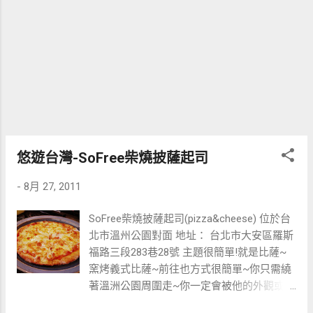
悠遊台灣-SoFree柴燒披薩起司
-
8月 27, 2011
SoFree柴燒披薩起司(pizza&cheese) 位於台
北市溫州公園對面 地址： 台北市大安區羅斯
福路三段283巷28號 主題很簡單!就是比薩~
窯烤義式比薩~前往也方式很簡單~你只需繞
著溫洲公園周圍走~你一定會被他的外觀或窯
烤香味給吸引過去的。 這次趴趴走只有兩