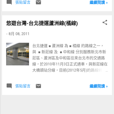
機場 看似無奇卻物超所值- 台中永豐棧酒店
張貼留言
繼續閱讀 »
生菜沙拉 甜點
自助餐 吃飯也要吃出年輕活力- 廚桌餐廳
(Kitchen Table) 在天一般的尺度下用餐- 圓山
飯店松鶴廳 桃禧航空城酒店二樓的粵菜餐廳
悠遊台灣-台北捷運蘆洲線(橘線)
(吃到飽只到2011-8-31)
-
8月 08, 2011
台北捷運 ■ 蘆洲線 為 ■ 橘線 的路線之一，
與 ■ 新莊線 及 ■ 中和線 分別服務新北市新
莊區、蘆洲區及中和區往來台北市的交通路
線，於2010年11月3日正式通車，與新莊線在
大橋頭站分線，目前(2012年5月)的路線終點
站為 蘆洲站 。 蘆洲線沿線車站 [ 忠孝新生
站 ] - [ 松江南京站 ] - [ 行天宮站 ] - [ 中山國
張貼留言
繼續閱讀 »
小站 ] - [ 民權西路站 ] - [ 大橋頭站 ] ── ■
新莊線 └ [ 三重國小站 ] - [ 三和國中站 ] -
[ 徐匯中學站 ] - [ 三民高中站 ] - [ 蘆洲站 ] 忠
孝新生站月台