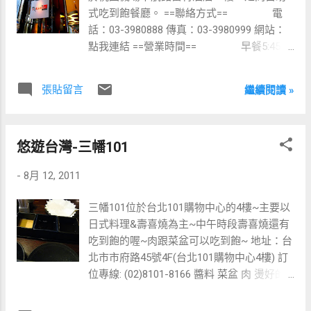
式吃到飽餐廳。 ==聯絡方式== 電
話：03-3980888 傳真：03-3980999 網站：
點我連結 ==營業時間== 早餐5:45-
10:30 午餐12:00-14:30* 晚餐18:00-21:30 *用
餐時問服務生說可以到15:30.....所以這項待查
張貼留言
繼續閱讀 »
冷食區+甜點區 餐桌擺設&空間佈局 糖&鹽罐
下方就是正是開吃啦~~當然.依照慣例還是從
冷盤開始囉~ 淡菜&蝦&煙燻乳酪 果汁~~有
悠遊台灣-三幡101
葡萄柚、柳橙、蘋果還有當天現打的西瓜汁
生菜~ 就這樣~簡單的冷食過去後~馬上切
-
8月 12, 2011
換到熱食~~這邊的熱食對我比較有殺傷力~
開始接觸後馬上冷落了冷食區~~ 不知道是甚
三幡101位於台北101購物中心的4樓~主要以
麼蝦~蒸的~~超大~超甜~不過...肉只有一點
日式料理&壽喜燒為主~中午時段壽喜燒還有
點 煎魚 烤蝦&炒蛤蜊 烤蝦&炒蛤蜊近拍 蒸的
吃到飽的喔~肉跟菜盆可以吃到飽~ 地址：台
生蠔 比薩 雖然吃飽了~不過最後還是再來一
北市市府路45號4F(台北101購物中心4樓) 訂
盤焗烤海鮮+炒蛤蜊 擺設 吊燈&天花板處理
位專線: (02)8101-8166 醬料 菜盆 肉 燙好的
隔間矮牆 吊燈+1 最後再來張店門照 延伸閱
肉~~~~~^^..餓了吧~ 菜盆側拍~附帶一提~~
讀 為紀念而設立、為政治而犧牲- 桃園國際
後方的飲料是可以加價後暢飲的 鍋具&擺設