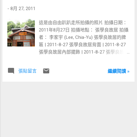
巷右轉一直走就到啦!~ 自捷運台電大樓站2號
-
8月 27, 2011
出口沿著出口方向過馬路一直走!.到見到7-11
之後轉進去巷子一直走就到啦!~ 搭乘公車(巴
這是由自由趴趴走所拍攝的照片 拍攝日期：
士) 至台電大樓站下車，進入台電大樓對面的
2011年8月27日 拍攝地點： 張學良故居 拍攝
巷子一直走就到啦!~ 公車路線有：
者： 李家宇 (Lee, Chia-Yu) 張學良故居的牌
1,74,208,208直達,236,236夜
匾 | 2011-8-27 張學良故居背面 | 2011-8-27
間,251,252,254,278,278區
張學良故居內部擺飾 | 2011-8-27 張學良故居
間,311,606,644,648,660,672,849,藍28,棕
內部擺飾及歷史資料 | 2011-8-27
12,5504(台中→台北)
張貼留言
繼續閱讀 »