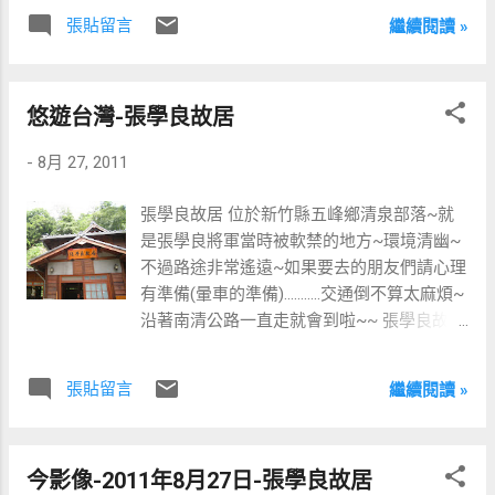
人，所以就只有先簡單介紹兩種口味囉!~第
張貼留言
繼續閱讀 »
一個是雙倍起司~在現場看到最多人點的也是
這個~在一點醬汁作底後加上『大量』.(真的
超大量)的起司~底部焦脆表面起司香濃加會
悠遊台灣-張學良故居
牽絲~口味很棒!店家有另外提供各種調味料~
辣椒粉、胡椒粉、橄欖油加不明物體(不過很
-
8月 27, 2011
香)、孜然..很夠味。 雙倍起司 蘿勒鮑菇顧名
思義就是蘿勒基底加上杏鮑菇啦~很常見的口
張學良故居 位於新竹縣五峰鄉清泉部落~就
味不過口感很棒~跟一般美式比薩不同的是他
是張學良將軍當時被軟禁的地方~環境清幽~
的餅皮是酥脆的~而且很薄，加上自製辣椒粉
不過路途非常遙遠~如果要去的朋友們請心理
(超辣喔!).一定要親自去嘗試一下~ 不過可不
有準備(暈車的準備)...........交通倒不算太麻煩~
建議你在中午日正當中的時候在現場吃~要知
沿著南清公路一直走就會到啦~~ 張學良故居
道陽光=烈、辣椒粉=辣、窯 = 熱，當陽光+辣
的牌匾 張學良故居是木造的日式建築，在一
椒粉+窯..你應該會覺得自己很像剛出爐的比
片綠地中顯得很清幽。 張學良故居背面 張學
薩...建議在黃昏四五點的時候前往(冬天就無
張貼留言
繼續閱讀 »
良故居內部擺飾 張學良故居內部擺飾及歷史
妨了) 蘿勒鮑菇 ==交通方式== 地址：台北市
資料
大安區羅斯福路三段283巷28號 搭乘捷運 自
捷運公館站 3號出口沿著羅斯福路往台大正
今影像-2011年8月27日-張學良故居
門方向一直走，過馬路後至羅斯福路三段283