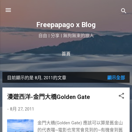
跳到主要內容
Freepapago x Blog
自由 | 分享 | 無拘無束的旅人
首頁
目前顯示的是 8月, 2011的文章
顯示全部
發
表
漫遊西洋-金門大橋Golden Gate
文
-
8月 27, 2011
章
金門大橋(Golden Gate) 應該可以算是舊金山
的代表囉~電影也常常會見到的~有機會到舊