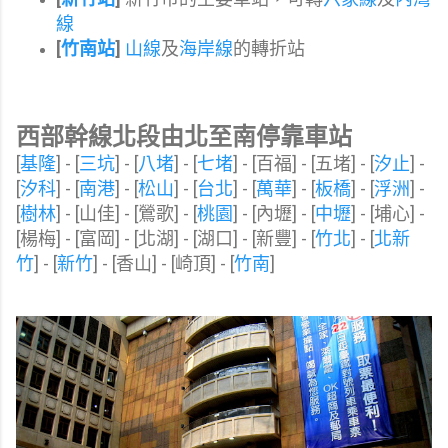
線
[
竹南站
]
山線
及
海岸線
的轉折站
西部幹線北段由北至南停靠車站
[
基隆
] - [
三坑
] - [
八堵
]
- [
七堵
]
- [百福]
- [五堵]
- [
汐止
]
-
[
汐科
]
- [
南港
]
- [
松山
]
- [
台北
]
- [
萬華
]
- [
板橋
]
- [
浮洲
]
-
[
樹林
]
- [
山佳
]
- [
鶯歌
]
- [
桃園
]
- [
內壢
]
- [
中壢
]
- [埔心]
-
[楊梅]
- [富岡]
- [北湖]
- [湖口]
- [新豐]
- [
竹北
]
- [
北新
竹
]
- [
新竹
]
- [香山]
- [崎頂]
- [
竹南
]