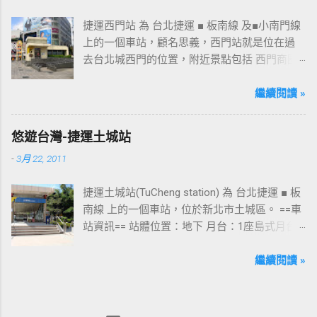
捷運西門站 為 台北捷運 ■ 板南線 及■小南門線
上的一個車站，顧名思義，西門站就是位在過
去台北城西門的位置，附近景點包括 西門商圈
、 紅樓 等，是台北市早期發展的商圈之一。 下
圖中的六號出口，因位處 西門商圈 之入口，成
繼續閱讀 »
為西門站中最多人使用的出口，也經常被當作
等候的標的物，也是是最容易堵塞的出口。 捷
悠遊台灣-捷運土城站
運西門站六號出口&西門町商圈 板南線上車站 [
-
3月 22, 2011
永寧站 ] - [ 土城站 ] - [ 海山站 ] - [ 亞東醫院站
] - [ 府中站 ] - [ 板橋站 ] - [ 新埔站 ] - [ 江子翠
捷運土城站(TuCheng station) 為 台北捷運 ■ 板
站 ] - [ 龍山寺站 ] - [ 西門站 ] - [ 台北車站 ] - [
南線 上的一個車站，位於新北市土城區。 ==車
善導寺站 ] - [ 忠孝新生站 ] - [ 忠孝復興站 ] - [
站資訊== 站體位置：地下 月台：1座島式月台
忠孝敦化站 ] - [ 國父紀念館站 ] - [ 市政府站
出口：3 位置：[ 永寧站 ] -- [ 土城站 ] -- [ 海山
] - [ 永春站 ] - [ 後山埤站 ] - [ 昆陽站 ] - [ 南港
站 ] ---->往 板橋站 、 台北車站 、 南港展覽館
繼續閱讀 »
站 ] - [ 南港展覽館站 ]
站 土城站一號出口 板南線上車站 [ 永寧站 ] - [
土城站 ] - [ 海山站 ] - [ 亞東醫院站 ] - [ 府中站
] - [ 板橋站 ] - [ 新埔站 ] - [ 江子翠站 ] - [ 龍山