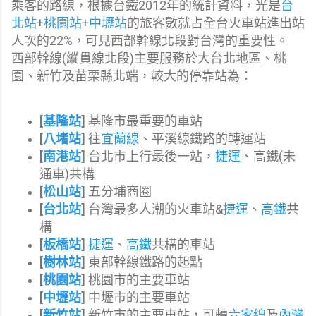
乘客的路線，根據台鐵2012年的統計資料，光是
台
北站
+
桃園站
+
中壢站
的旅客數就占全台火車站進出站
人次的22%，可見西部幹線北段對台灣的重要性。
西部幹線(縱貫線北段)主要服務於大台北地區、桃
園、新竹及苗栗縣北端，較大的停靠站為：
[
基隆站
]
基隆市最重要的車站
[
八堵站
]
往
宜蘭線
、平溪線鐵路的轉運站
[
南港站
]
台北市上行最後一站，
捷運
、高鐵(未
通車)共構
[
松山站
]
五分埔商圈
[
台北站
]
台灣最多人潮的火車站&
捷運
、
高鐵
共
構
[
板橋站
]
捷運
、
高鐵
共構的車站
[
樹林站
]
東部幹線鐵路的起點
[
桃園站
]
桃園市的主要車站
[
中壢站
]
中壢市的主要車站
[
新竹站
]
新竹市的主要車站，可轉
六家線
及
內灣