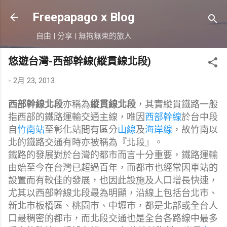
跳到主要內容
Freepapago x Blog
自由 | 分享 | 無拘無束的旅人
悠遊台灣-西部幹線(縱貫線北段)
-
2月 23, 2013
西部幹線北段
亦稱為
縱貫線北段
，其實縱貫鐵路一般
指西部的鐵路運輸交通主線，唯因
西部幹線
於台中段
自
竹南站
至彰化站間有區分
山線
及
海岸線
，故竹南以
北的鐵路交通有時亦被稱為『北段』。
鐵路的發展對於台灣的都市而言十分重要，鐵路運輸
由始至今在台灣已超過百年，而都市也經常因車站的
設置而有較佳的發展，也因此設施及人口增長快速，
尤其以西部幹線北段最為明顯，沿線上包括台北市、
新北市板橋區、桃園市、中壢市，都是北部或全台人
口最稠密的都市，而北段交通也是全台各路線中最多