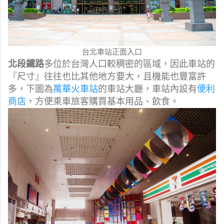
台北車站正面入口
北段鐵路
多位於台灣人口較稠密的區域，因此車站的
『尺寸』往往也比其他地方要大，且機能也豐富許
多，下圖為
萬華火車站
的車站大廳，車站內設有
便利
商店
，方便乘車旅客購買基本用品、飲食。