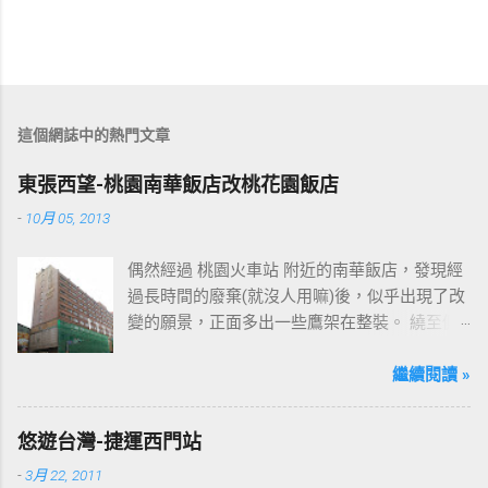
這個網誌中的熱門文章
東張西望-桃園南華飯店改桃花園飯店
-
10月 05, 2013
偶然經過 桃園火車站 附近的南華飯店，發現經
過長時間的廢棄(就沒人用嘛)後，似乎出現了改
變的願景，正面多出一些鷹架在整裝。 繞至側
面更發現多了個"桃花園"的字樣，所以猜測未來
桃園的民眾又有一個聚餐旅遊的好去處囉!!但今
繼續閱讀 »
日路過2013年10月5日時並未開始營運，自由趴
趴走將持續為讀者們追蹤其動態消息，請各位
悠遊台灣-捷運西門站
開始期待開幕日的來臨吧！ 南華飯店施工中現
-
3月 22, 2011
場及新名稱