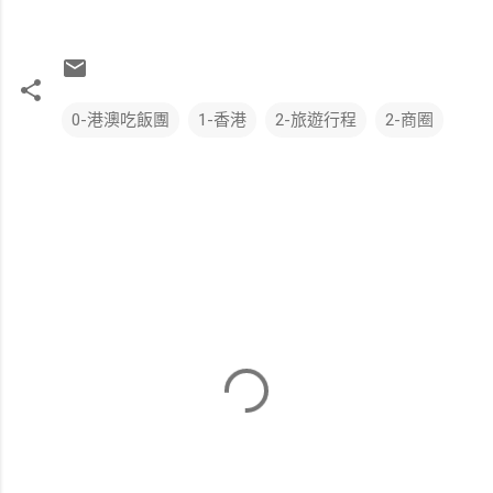
0-港澳吃飯團
1-香港
2-旅遊行程
2-商圈
留
言