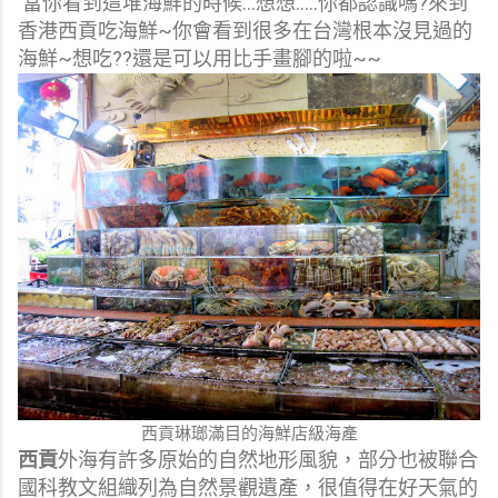
當你看到這堆海鮮的時候...想想.....你都認識嗎?來到
香港西貢吃海鮮~你會看到很多在台灣根本沒見過的
海鮮~想吃??還是可以用比手畫腳的啦~~
西貢琳瑯滿目的海鮮店級海產
西貢
外海有許多原始的自然地形風貌，部分也被聯合
國科教文組織列為自然景觀遺產，很值得在好天氣的