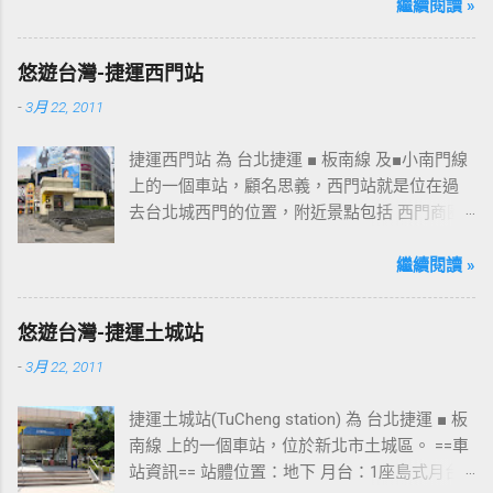
桃園的民眾又有一個聚餐旅遊的好去處囉!!但今
繼續閱讀 »
日路過2013年10月5日時並未開始營運，自由趴
趴走將持續為讀者們追蹤其動態消息，請各位
悠遊台灣-捷運西門站
開始期待開幕日的來臨吧！ 南華飯店施工中現
-
3月 22, 2011
場及新名稱
捷運西門站 為 台北捷運 ■ 板南線 及■小南門線
上的一個車站，顧名思義，西門站就是位在過
去台北城西門的位置，附近景點包括 西門商圈
、 紅樓 等，是台北市早期發展的商圈之一。 下
圖中的六號出口，因位處 西門商圈 之入口，成
繼續閱讀 »
為西門站中最多人使用的出口，也經常被當作
等候的標的物，也是是最容易堵塞的出口。 捷
悠遊台灣-捷運土城站
運西門站六號出口&西門町商圈 板南線上車站 [
-
3月 22, 2011
永寧站 ] - [ 土城站 ] - [ 海山站 ] - [ 亞東醫院站
] - [ 府中站 ] - [ 板橋站 ] - [ 新埔站 ] - [ 江子翠
捷運土城站(TuCheng station) 為 台北捷運 ■ 板
站 ] - [ 龍山寺站 ] - [ 西門站 ] - [ 台北車站 ] - [
南線 上的一個車站，位於新北市土城區。 ==車
善導寺站 ] - [ 忠孝新生站 ] - [ 忠孝復興站 ] - [
站資訊== 站體位置：地下 月台：1座島式月台
忠孝敦化站 ] - [ 國父紀念館站 ] - [ 市政府站