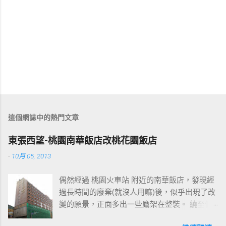
這個網誌中的熱門文章
東張西望-桃園南華飯店改桃花園飯店
-
10月 05, 2013
偶然經過 桃園火車站 附近的南華飯店，發現經
過長時間的廢棄(就沒人用嘛)後，似乎出現了改
變的願景，正面多出一些鷹架在整裝。 繞至側
面更發現多了個"桃花園"的字樣，所以猜測未來