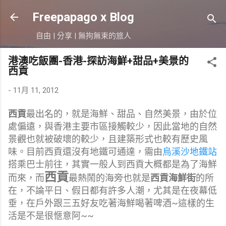
跳到主要內容
Freepapago x Blog
自由 | 分享 | 無拘無束的旅人
港澳吃飯團-香港-探訪海鮮+甜品+美景的
西貢
-
11月 11, 2012
西貢
最出名的，就是海鮮、甜品、自然美景，由於位
處偏遠，與香港主要市區接觸較少，因此當地的自然
景觀也就被破壞的較少，且建築形式也較有歷史風
味。目前西貢還沒有地鐵可通達，需由
烏溪沙地鐵站
搭乘巴士前往，其實
一般人到西貢大概都是為了海鮮
西貢
而來，而
最熱鬧的海旁也就是
西貢
海鮮街
的所
在，不論平日、假日都有許多人潮，尤其是在夜幕低
垂，在戶外跟三五好友吃著海鮮喝著啤酒~這樣的生
活是不是很愜意阿~~