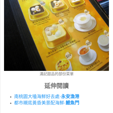
滿記甜品的部份菜單
延伸閱讀
南桃園大嗑海鮮好去處-
永安漁港
都市襯底黃昏美景配海鮮-
鯉魚門