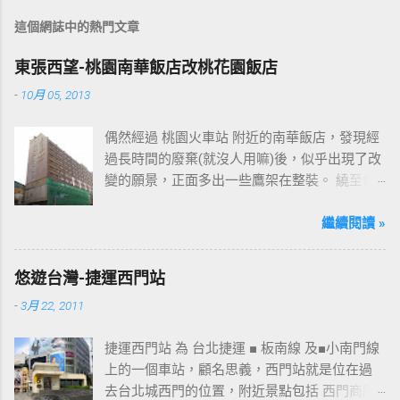
這個網誌中的熱門文章
東張西望-桃園南華飯店改桃花園飯店
-
10月 05, 2013
偶然經過 桃園火車站 附近的南華飯店，發現經
過長時間的廢棄(就沒人用嘛)後，似乎出現了改
變的願景，正面多出一些鷹架在整裝。 繞至側
面更發現多了個"桃花園"的字樣，所以猜測未來
桃園的民眾又有一個聚餐旅遊的好去處囉!!但今
繼續閱讀 »
日路過2013年10月5日時並未開始營運，自由趴
趴走將持續為讀者們追蹤其動態消息，請各位
悠遊台灣-捷運西門站
開始期待開幕日的來臨吧！ 南華飯店施工中現
-
3月 22, 2011
場及新名稱
捷運西門站 為 台北捷運 ■ 板南線 及■小南門線
上的一個車站，顧名思義，西門站就是位在過
去台北城西門的位置，附近景點包括 西門商圈