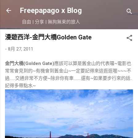
跳到主要內容
Freepapago x Blog
自由 | 分享 | 無拘無束的旅人
漫遊西洋-金門大橋Golden Gate
-
8月 27, 2011
金門大橋(Golden Gate)
應該可以算是舊金山的代表囉~電影也
常常會見到的~有機會到舊金山~一定要記得來這逛逛喔~~~不
過......交通非常不方便~除非你有車........還有~如果要步行來的話..
記得多帶點水~