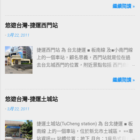
桃園的民眾又有一個聚餐旅遊的好去處囉!!但今
繼續閱讀 »
日路過2013年10月5日時並未開始營運，自由趴
趴走將持續為讀者們追蹤其動態消息，請各位
悠遊台灣-捷運西門站
開始期待開幕日的來臨吧！ 南華飯店施工中現
-
3月 22, 2011
場及新名稱
捷運西門站 為 台北捷運 ■ 板南線 及■小南門線
上的一個車站，顧名思義，西門站就是位在過
去台北城西門的位置，附近景點包括 西門商圈
、 紅樓 等，是台北市早期發展的商圈之一。 下
圖中的六號出口，因位處 西門商圈 之入口，成
繼續閱讀 »
為西門站中最多人使用的出口，也經常被當作
等候的標的物，也是是最容易堵塞的出口。 捷
悠遊台灣-捷運土城站
運西門站六號出口&西門町商圈 板南線上車站 [
-
3月 22, 2011
永寧站 ] - [ 土城站 ] - [ 海山站 ] - [ 亞東醫院站
] - [ 府中站 ] - [ 板橋站 ] - [ 新埔站 ] - [ 江子翠
捷運土城站(TuCheng station) 為 台北捷運 ■ 板
站 ] - [ 龍山寺站 ] - [ 西門站 ] - [ 台北車站 ] - [
南線 上的一個車站，位於新北市土城區。 ==車
善導寺站 ] - [ 忠孝新生站 ] - [ 忠孝復興站 ] - [
站資訊== 站體位置：地下 月台：1座島式月台
忠孝敦化站 ] - [ 國父紀念館站 ] - [ 市政府站