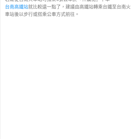
台南高鐵站
就比較遠一點了，建議由高鐵站轉乘台鐵至台南火
車站後以步行或搭乘公車方式前往。