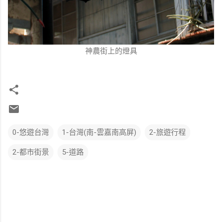
神農街上的燈具
0-悠遊台灣
1-台灣(南-雲嘉南高屏)
2-旅遊行程
2-都市街景
5-道路
留
言