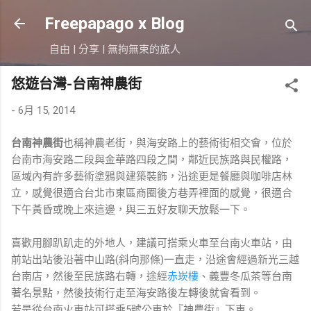
跳到主要內容
Freepapago x Blog
自由 | 分享 | 無拘無束的旅人
悠遊台灣-台南神農街
-
6月 15, 2014
台南神農街
也稱神農老街，與海安路上的藝術街相交會，位於
台南市海安路二段與金華路四段之間，鄰近民族路與民權路，
區域內有許多藝術塗鴉與建築裝飾，沿途更是餐廳與咖啡店林
立，感覺很適合台北市東區商圈後方巷弄裡面的感覺，很適合
下午黃昏或晚上來這邊，與三五好友聊天放鬆一下。
喜歡用腳趴趴走的外地人，建議可搭乘火車至台南火車站，由
前站出站後沿著中山路(斜向那條)一直走，沿途會經過新光三越
台南店，然後至民族路右轉，途經
赤崁樓
、義豐冬瓜茶等台南
著名景點，然後技術行走至海安路後左轉後就會看到。
若是從台南火車站可搭乘5號公車於『神農街』下車。