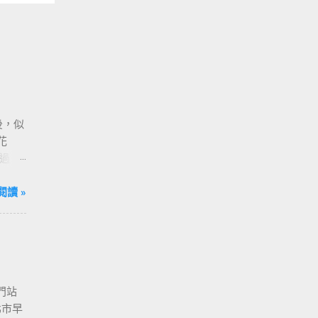
後，似
花
過
，請
閱讀 »
門站
北市早