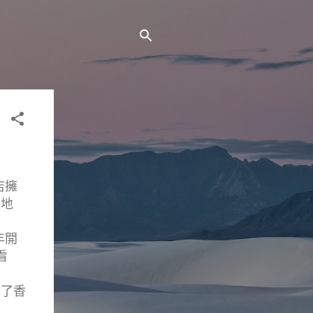
店擁
的地
年開
看
到了香