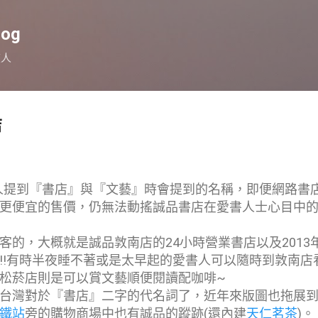
跳到主要內容
log
旅人
店
人提到『書店』與『文藝』時會提到的名稱，即便網路書
更便宜的售價，仍無法動搖誠品書店在愛書人士心目中
客的，大概就是誠品敦南店的24小時營業書店以及2013
!!有時半夜睡不著或是太早起的愛書人可以隨時到敦南店
松菸店則是可以賞文藝順便閱讀配咖啡~
台灣對於『書店』二字的代名詞了，近年來版圖也拖展
鐵站
旁的購物商場中也有誠品的蹤跡(還內建
天仁茗茶
)。