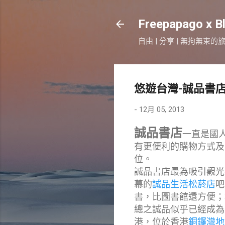
Freepapago x B
自由 | 分享 | 無拘無束的
悠遊台灣-誠品書
-
12月 05, 2013
誠品書店
一直是國
有更便利的購物方式及
位。
誠品書店最為吸引觀光
幕的
誠品生活松菸店
吧
書，比圖書館還方便；
總之誠品似乎已經成為
港，位於香港
銅鑼灣地