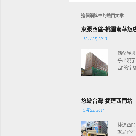
這個網誌中的熱門文章
東張西望-桃園南華飯
-
10月 05, 2013
偶然經過
乎出現了
園"的字
2013
各位開始
悠遊台灣-捷運西門站
-
3月 22, 2011
捷運西門
就是位在