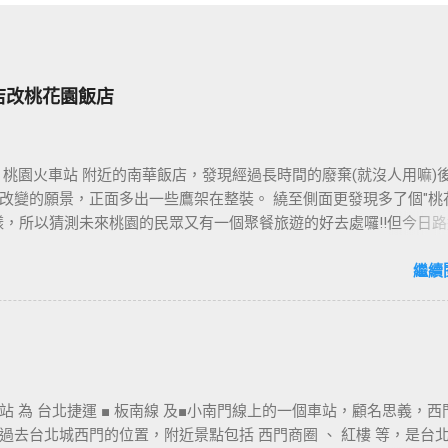
店改桃花園飯店
 桃園火車站 附近的南華飯店，發現經過長時間的廢棄(就沒人用嘛)
改變的願景，正面多出一些鷹架在整裝。 繞至側面更發現多了個"桃
樣，所以猜測未來桃園的民眾又有一個聚餐旅遊的好去處囉!!但今日路
年10月5日時並未開始營運，自由趴趴走將持續為讀者們追蹤其動態消息
期待開幕日的來臨吧！ 南華飯店施工中現場及新名稱
繼續
站 為 台北捷運 ■ 板南線 及■小南門線上的一個車站，顧名思義，西
過去台北城西門的位置，附近景點包括 西門商圈 、 紅樓 等，是台