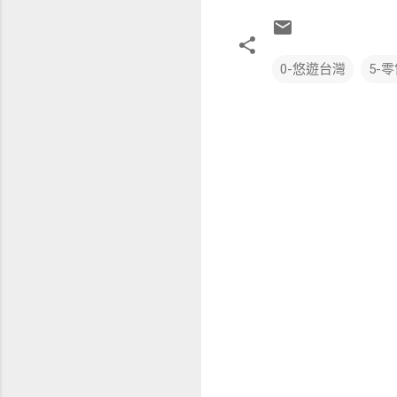
0-悠遊台灣
5-
留
言