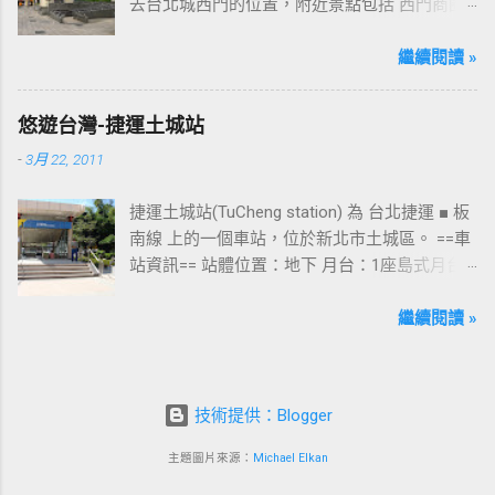
去台北城西門的位置，附近景點包括 西門商圈
、 紅樓 等，是台北市早期發展的商圈之一。 下
圖中的六號出口，因位處 西門商圈 之入口，成
繼續閱讀 »
為西門站中最多人使用的出口，也經常被當作
等候的標的物，也是是最容易堵塞的出口。 捷
悠遊台灣-捷運土城站
運西門站六號出口&西門町商圈 板南線上車站 [
-
3月 22, 2011
永寧站 ] - [ 土城站 ] - [ 海山站 ] - [ 亞東醫院站
] - [ 府中站 ] - [ 板橋站 ] - [ 新埔站 ] - [ 江子翠
捷運土城站(TuCheng station) 為 台北捷運 ■ 板
站 ] - [ 龍山寺站 ] - [ 西門站 ] - [ 台北車站 ] - [
南線 上的一個車站，位於新北市土城區。 ==車
善導寺站 ] - [ 忠孝新生站 ] - [ 忠孝復興站 ] - [
站資訊== 站體位置：地下 月台：1座島式月台
忠孝敦化站 ] - [ 國父紀念館站 ] - [ 市政府站
出口：3 位置：[ 永寧站 ] -- [ 土城站 ] -- [ 海山
] - [ 永春站 ] - [ 後山埤站 ] - [ 昆陽站 ] - [ 南港
站 ] ---->往 板橋站 、 台北車站 、 南港展覽館
繼續閱讀 »
站 ] - [ 南港展覽館站 ]
站 土城站一號出口 板南線上車站 [ 永寧站 ] - [
土城站 ] - [ 海山站 ] - [ 亞東醫院站 ] - [ 府中站
] - [ 板橋站 ] - [ 新埔站 ] - [ 江子翠站 ] - [ 龍山
技術提供：Blogger
寺站 ] - [ 西門站 ] - [ 台北車站 ] - [ 善導寺站 ] -
[ 忠孝新生站 ] - [ 忠孝復興站 ] - [ 忠孝敦化站
主題圖片來源：
Michael Elkan
] - [ 國父紀念館站 ] - [ 市政府站 ] - [ 永春站 ] - [