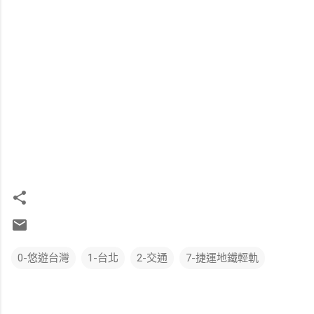
0-悠遊台灣
1-台北
2-交通
7-捷運地鐵輕軌
留
言