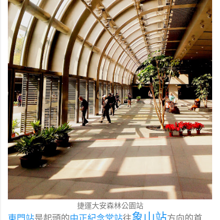
捷運大安森林公園站
象山站
東門站
是起頭的
中正紀念堂站
往
方向的首