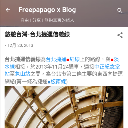
跳到主要內容
Freepapago x Blog
自由 | 分享 | 無拘無束的旅人
悠遊台灣-台北捷運信義線
-
12月 20, 2013
台北捷運信義線
為
台北捷運
■
紅線
上的路線，與
■
淡
水線
相接，於2013年11月24通車，連接
中正紀念堂
站
至
象山站
之間，為台北市第二條主要的東西向捷運
網絡(第一條為捷運
■
板南線
)