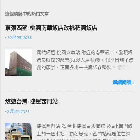
這個網誌中的熱門文章
東張西望-桃園南華飯店改桃花園飯店
-
10月 05, 2013
偶然經過 桃園火車站 附近的南華飯店，發現經
過長時間的廢棄(就沒人用嘛)後，似乎出現了改
變的願景，正面多出一些鷹架在整裝。 繞至側
面更發現多了個"桃花園"的字樣，所以猜測未來
桃園的民眾又有一個聚餐旅遊的好去處囉!!但今
繼續閱讀 »
日路過2013年10月5日時並未開始營運，自由趴
趴走將持續為讀者們追蹤其動態消息，請各位
悠遊台灣-捷運西門站
開始期待開幕日的來臨吧！ 南華飯店施工中現
-
3月 22, 2011
場及新名稱
捷運西門站 為 台北捷運 ■ 板南線 及■小南門線
上的一個車站，顧名思義，西門站就是位在過