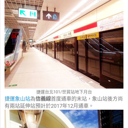
捷運台北101/世貿站地下月台
捷運象山站
為
信義線
首度通車的末站，象山站後方尚
有兩站延伸站預計於2017年12月通車。