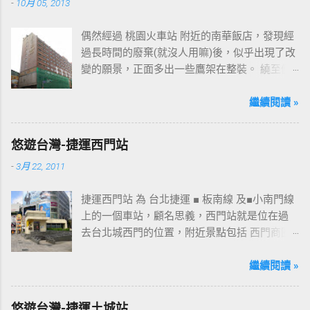
-
10月 05, 2013
偶然經過 桃園火車站 附近的南華飯店，發現經
過長時間的廢棄(就沒人用嘛)後，似乎出現了改
變的願景，正面多出一些鷹架在整裝。 繞至側
面更發現多了個"桃花園"的字樣，所以猜測未來
桃園的民眾又有一個聚餐旅遊的好去處囉!!但今
繼續閱讀 »
日路過2013年10月5日時並未開始營運，自由趴
趴走將持續為讀者們追蹤其動態消息，請各位
悠遊台灣-捷運西門站
開始期待開幕日的來臨吧！ 南華飯店施工中現
-
3月 22, 2011
場及新名稱
捷運西門站 為 台北捷運 ■ 板南線 及■小南門線
上的一個車站，顧名思義，西門站就是位在過
去台北城西門的位置，附近景點包括 西門商圈
、 紅樓 等，是台北市早期發展的商圈之一。 下
圖中的六號出口，因位處 西門商圈 之入口，成
繼續閱讀 »
為西門站中最多人使用的出口，也經常被當作
等候的標的物，也是是最容易堵塞的出口。 捷
悠遊台灣-捷運土城站