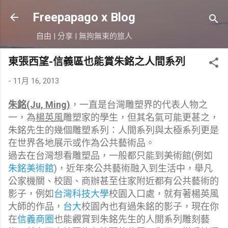
跳到主要內容
Freepapago x Blog
自由 | 分享 | 無拘無束的旅人
東張西望-信義區也能賞朱銘之人間系列
-
11月 16, 2013
朱銘(Ju, Ming)
，一直是台灣雕塑界的代表人物之
一，為
楊英風
雕塑家的學生，但其名氣可能更甚之，
朱銘先生的幾個雕塑系列：人間系列與太極系列更是
在世界各地展示或作為公共藝術品。
過去在台灣想看雕塑品，一般都只能到美術館(例如
朱銘美術館
)
，近年來公共藝術融入到生活中，舉凡
公家機關、校園、商辦甚至住家附近都有公共藝術的
影子，例如
台灣科技大學
校園入口處，就有著楊英風
大師的作品，
台大
校園內也有過朱銘的影子，現在你
在
信義商圈
也能觀賞到朱銘先生的人間系列雕刻藝