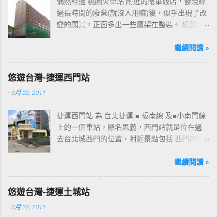
偶然經過 桃園火車站 附近的南華飯店，發現經
過長時間的廢棄(就沒人用嘛)後，似乎出現了改
變的願景，正面多出一些鷹架在整裝。 繞至側
面更發現多了個"桃花園"的字樣，所以猜測未來
桃園的民眾又有一個聚餐旅遊的好去處囉!!但今
繼續閱讀 »
日路過2013年10月5日時並未開始營運，自由趴
趴走將持續為讀者們追蹤其動態消息，請各位
悠遊台灣-捷運西門站
開始期待開幕日的來臨吧！ 南華飯店施工中現
-
3月 22, 2011
場及新名稱
捷運西門站 為 台北捷運 ■ 板南線 及■小南門線
上的一個車站，顧名思義，西門站就是位在過
去台北城西門的位置，附近景點包括 西門商圈
、 紅樓 等，是台北市早期發展的商圈之一。 下
圖中的六號出口，因位處 西門商圈 之入口，成
繼續閱讀 »
為西門站中最多人使用的出口，也經常被當作
等候的標的物，也是是最容易堵塞的出口。 捷
悠遊台灣-捷運土城站
運西門站六號出口&西門町商圈 板南線上車站 [
-
3月 22, 2011
永寧站 ] - [ 土城站 ] - [ 海山站 ] - [ 亞東醫院站