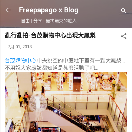
跳到主要內容
Freepapago x Blog
自由 | 分享 | 無拘無束的旅人
亂行亂拍-台茂購物中心出現大鳳梨
-
7月 01, 2013
台茂購物中心
中央挑空的中庭地下室有一顆大鳳梨...
不用說大家應該都知道是甚麼活動了吧....