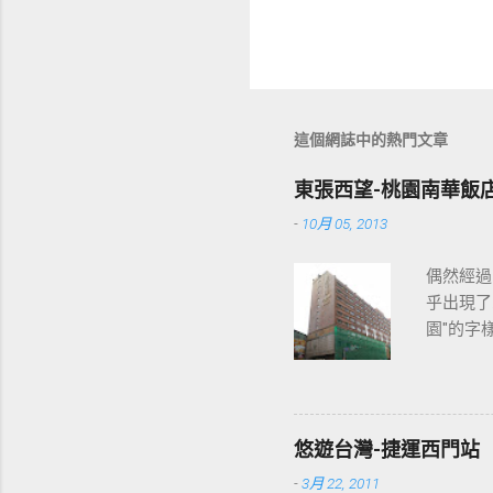
這個網誌中的熱門文章
東張西望-桃園南華飯
-
10月 05, 2013
偶然經過
乎出現了
園"的字
2013
各位開始
悠遊台灣-捷運西門站
-
3月 22, 2011