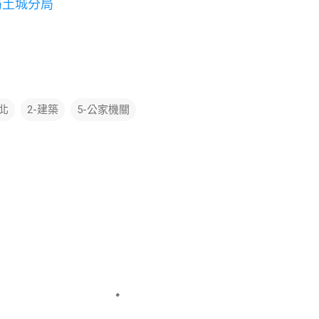
局土城分局
台北
2-建築
5-公家機關