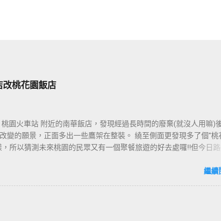
店改桃花園飯店
 桃園火車站 附近的南華飯店，發現經過長時間的廢棄(就沒人用嘛)
改變的願景，正面多出一些鷹架在整裝。 繞至側面更發現多了個"桃
樣，所以猜測未來桃園的民眾又有一個聚餐旅遊的好去處囉!!但今日路
年10月5日時並未開始營運，自由趴趴走將持續為讀者們追蹤其動態消息
期待開幕日的來臨吧！ 南華飯店施工中現場及新名稱
繼續