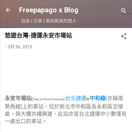
跳到主要內容
Freepapago x Blog
自由 | 分享 | 無拘無束的旅人
悠遊台灣-捷運永安市場站
-
3月 06, 2013
台北捷運
■
中和線
(亦稱南
永安市場站(
Yong'an Market Station)
為
勢角線)上的車站，位於新北市中和區及永和區交接
處，與大樓共構
興建，此站亦是台北捷運中少數僅有
一處出口的車站。