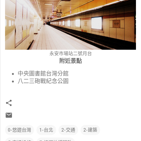
永安市場站二號月台
附近景點
中央圖書館台灣分館
八二三砲戰紀念公園
0-悠遊台灣
1-台北
2-交通
2-建築