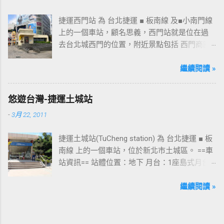
捷運西門站 為 台北捷運 ■ 板南線 及■小南門線
上的一個車站，顧名思義，西門站就是位在過
去台北城西門的位置，附近景點包括 西門商圈
、 紅樓 等，是台北市早期發展的商圈之一。 下
圖中的六號出口，因位處 西門商圈 之入口，成
繼續閱讀 »
為西門站中最多人使用的出口，也經常被當作
等候的標的物，也是是最容易堵塞的出口。 捷
悠遊台灣-捷運土城站
運西門站六號出口&西門町商圈 板南線上車站 [
-
3月 22, 2011
永寧站 ] - [ 土城站 ] - [ 海山站 ] - [ 亞東醫院站
] - [ 府中站 ] - [ 板橋站 ] - [ 新埔站 ] - [ 江子翠
捷運土城站(TuCheng station) 為 台北捷運 ■ 板
站 ] - [ 龍山寺站 ] - [ 西門站 ] - [ 台北車站 ] - [
南線 上的一個車站，位於新北市土城區。 ==車
善導寺站 ] - [ 忠孝新生站 ] - [ 忠孝復興站 ] - [
站資訊== 站體位置：地下 月台：1座島式月台
忠孝敦化站 ] - [ 國父紀念館站 ] - [ 市政府站
出口：3 位置：[ 永寧站 ] -- [ 土城站 ] -- [ 海山
] - [ 永春站 ] - [ 後山埤站 ] - [ 昆陽站 ] - [ 南港
站 ] ---->往 板橋站 、 台北車站 、 南港展覽館
繼續閱讀 »
站 ] - [ 南港展覽館站 ]
站 土城站一號出口 板南線上車站 [ 永寧站 ] - [
土城站 ] - [ 海山站 ] - [ 亞東醫院站 ] - [ 府中站
] - [ 板橋站 ] - [ 新埔站 ] - [ 江子翠站 ] - [ 龍山