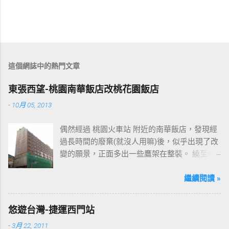
這個網誌中的熱門文章
東張西望-桃園南華飯店改桃花園飯店
-
10月 05, 2013
偶然經過 桃園火車站 附近的南華飯店，發現經
過長時間的廢棄(就沒人用嘛)後，似乎出現了改
變的願景，正面多出一些鷹架在整裝。 繞至側
面更發現多了個"桃花園"的字樣，所以猜測未來
桃園的民眾又有一個聚餐旅遊的好去處囉!!但今
繼續閱讀 »
日路過2013年10月5日時並未開始營運，自由趴
趴走將持續為讀者們追蹤其動態消息，請各位
悠遊台灣-捷運西門站
開始期待開幕日的來臨吧！ 南華飯店施工中現
-
3月 22, 2011
場及新名稱