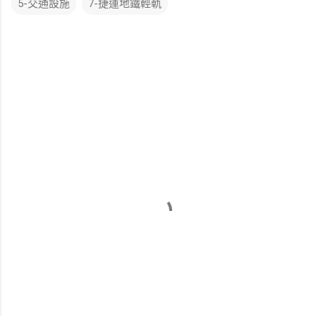
5-交通設施
7-捷運地鐵輕軌
留
言