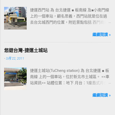
捷運西門站 為 台北捷運 ■ 板南線 及■小南門線
上的一個車站，顧名思義，西門站就是位在過
去台北城西門的位置，附近景點包括 西門商圈
、 紅樓 等，是台北市早期發展的商圈之一。 下
圖中的六號出口，因位處 西門商圈 之入口，成
繼續閱讀 »
為西門站中最多人使用的出口，也經常被當作
等候的標的物，也是是最容易堵塞的出口。 捷
悠遊台灣-捷運土城站
運西門站六號出口&西門町商圈 板南線上車站 [
-
3月 22, 2011
永寧站 ] - [ 土城站 ] - [ 海山站 ] - [ 亞東醫院站
] - [ 府中站 ] - [ 板橋站 ] - [ 新埔站 ] - [ 江子翠
捷運土城站(TuCheng station) 為 台北捷運 ■ 板
站 ] - [ 龍山寺站 ] - [ 西門站 ] - [ 台北車站 ] - [
南線 上的一個車站，位於新北市土城區。 ==車
善導寺站 ] - [ 忠孝新生站 ] - [ 忠孝復興站 ] - [
站資訊== 站體位置：地下 月台：1座島式月台
忠孝敦化站 ] - [ 國父紀念館站 ] - [ 市政府站
出口：3 位置：[ 永寧站 ] -- [ 土城站 ] -- [ 海山
] - [ 永春站 ] - [ 後山埤站 ] - [ 昆陽站 ] - [ 南港
站 ] ---->往 板橋站 、 台北車站 、 南港展覽館
繼續閱讀 »
站 ] - [ 南港展覽館站 ]
站 土城站一號出口 板南線上車站 [ 永寧站 ] - [
土城站 ] - [ 海山站 ] - [ 亞東醫院站 ] - [ 府中站
] - [ 板橋站 ] - [ 新埔站 ] - [ 江子翠站 ] - [ 龍山