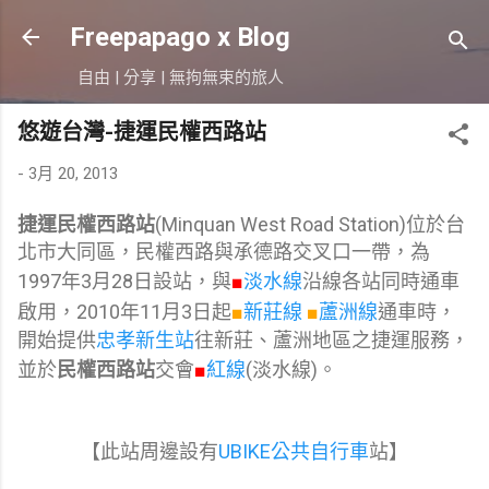
跳到主要內容
Freepapago x Blog
自由 | 分享 | 無拘無束的旅人
悠遊台灣-捷運民權西路站
-
3月 20, 2013
捷運民權西路站
(Minquan West Road Station)位於台
北市大同區，民權西路與承德路交叉口一帶，為
1997年3月28日設站，與
■
淡水線
沿線各站同時通車
啟用，2010年11月3日起
■
新莊線
■
蘆洲線
通車時，
開始提供
忠孝新生站
往新莊、蘆洲地區之捷運服務，
並於
民權西路站
交會
■
紅線
(淡水線)。
【此站周邊設有
UBIKE公共自行車
站】