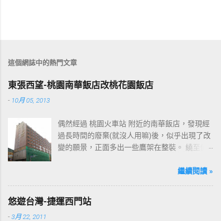
這個網誌中的熱門文章
東張西望-桃園南華飯店改桃花園飯店
-
10月 05, 2013
偶然經過 桃園火車站 附近的南華飯店，發現經
過長時間的廢棄(就沒人用嘛)後，似乎出現了改
變的願景，正面多出一些鷹架在整裝。 繞至側
面更發現多了個"桃花園"的字樣，所以猜測未來
桃園的民眾又有一個聚餐旅遊的好去處囉!!但今
繼續閱讀 »
日路過2013年10月5日時並未開始營運，自由趴
趴走將持續為讀者們追蹤其動態消息，請各位
悠遊台灣-捷運西門站
開始期待開幕日的來臨吧！ 南華飯店施工中現
-
3月 22, 2011
場及新名稱