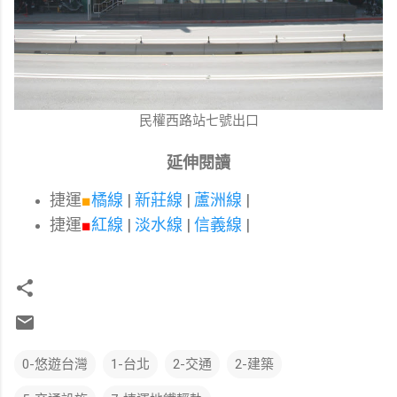
民權西路站七號出口
延伸閱讀
捷運
■
橘線
|
新莊線
|
蘆洲線
|
捷運
■
紅線
|
淡水線
|
信義線
|
0-悠遊台灣
1-台北
2-交通
2-建築