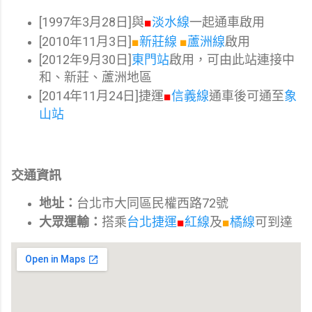
[1997年3月28日]與
■
淡水線
一起通車啟用
[2010年11月3日]
■
新莊線
■
蘆洲線
啟用
[2012年9月30日]
東門站
啟用，可由此站連接中
和、新莊、蘆洲地區
[2014年11月24日]捷運
■
信義線
通車後可通至
象
山站
交通資訊
地址：
台北市大同區民權西路72號
大眾運輸：
搭乘
台北捷運
■
紅線
及
■
橘線
可到達