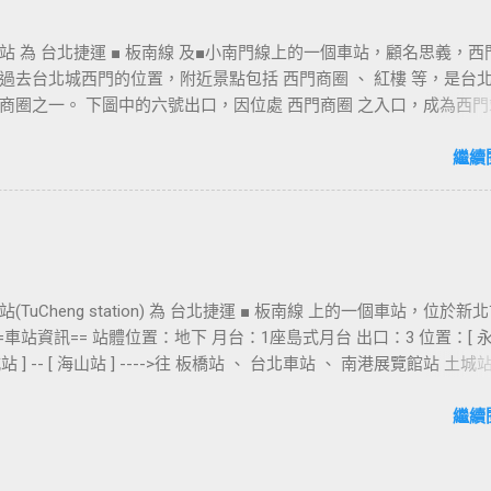
站 為 台北捷運 ■ 板南線 及■小南門線上的一個車站，顧名思義，西
過去台北城西門的位置，附近景點包括 西門商圈 、 紅樓 等，是台
商圈之一。 下圖中的六號出口，因位處 西門商圈 之入口，成為西門
用的出口，也經常被當作等候的標的物，也是是最容易堵塞的出口。
口&西門町商圈 板南線上車站 [ 永寧站 ] - [ 土城站 ] - [ 海山站 ] - 
繼續
- [ 府中站 ] - [ 板橋站 ] - [ 新埔站 ] - [ 江子翠站 ] - [ 龍山寺站 ] - 
北車站 ] - [ 善導寺站 ] - [ 忠孝新生站 ] - [ 忠孝復興站 ] - [ 忠孝敦化站 ] 
 - [ 市政府站 ] - [ 永春站 ] - [ 後山埤站 ] - [ 昆陽站 ] - [ 南港站 ] -
]
(TuCheng station) 為 台北捷運 ■ 板南線 上的一個車站，位於新
==車站資訊== 站體位置：地下 月台：1座島式月台 出口：3 位置：[ 
 土城站 ] -- [ 海山站 ] ---->往 板橋站 、 台北車站 、 南港展覽館站 土
車站 [ 永寧站 ] - [ 土城站 ] - [ 海山站 ] - [ 亞東醫院站 ] - [ 府中站 ]
 [ 新埔站 ] - [ 江子翠站 ] - [ 龍山寺站 ] - [ 西門站 ] - [ 台北車站 ] - [
繼續
 [ 忠孝新生站 ] - [ 忠孝復興站 ] - [ 忠孝敦化站 ] - [ 國父紀念館站 ] - [
 永春站 ] - [ 後山埤站 ] - [ 昆陽站 ] - [ 南港站 ] - [ 南港展覽館站 ]