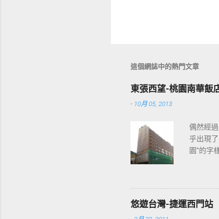
這個網誌中的熱門文章
東張西望-桃園南華飯
-
10月 05, 2013
偶然經過
乎出現了
園"的字
2013
各位開始
悠遊台灣-捷運西門站