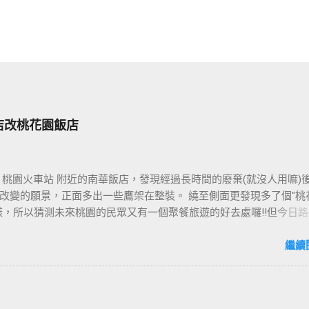
店改桃花園飯店
 桃園火車站 附近的南華飯店，發現經過長時間的廢棄(就沒人用嘛)
改變的願景，正面多出一些鷹架在整裝。 繞至側面更發現多了個"桃
樣，所以猜測未來桃園的民眾又有一個聚餐旅遊的好去處囉!!但今日路
年10月5日時並未開始營運，自由趴趴走將持續為讀者們追蹤其動態消息
期待開幕日的來臨吧！ 南華飯店施工中現場及新名稱
繼續