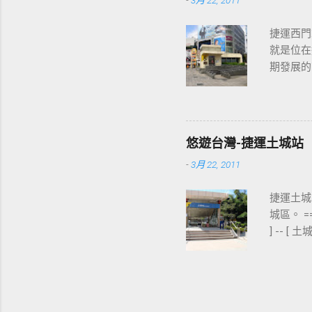
-
3月 22, 2011
捷運西門
就是位在
期發展的
最多人使
西門站六號出
東醫院站 ] 
] - [ 台
悠遊台灣-捷運土城站
父紀念館站 ]
-
3月 22, 2011
展覽館站 
捷運土城站
城區。 
] -- [
出口 板南線上
板橋站 ] -
寺站 ] -
站 ] - [