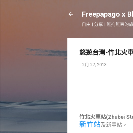
Freepapago x B
自由 | 分享 | 無拘無束的
悠遊台灣-竹北火
-
2月 27, 2013
竹北火車站(Zhubei Sta
新竹站
及新豐站。