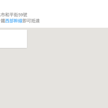
市和平街59號
台鐵
西部幹線
即可抵達