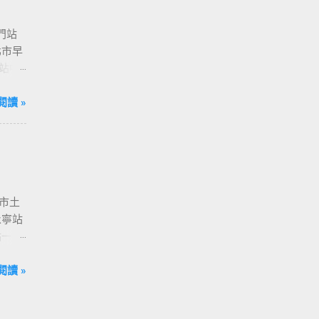
門站
北市早
站中
 捷運
[ 亞
閱讀 »
[ 西門站
- [ 國
 [ 南港
北市土
永寧站
城站一號
 - [
 善導
閱讀 »
 市政府