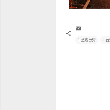
0-悠遊台灣
1-
留
言