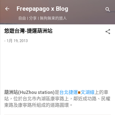
跳到主要內容
Freepapago x Blog
自由 | 分享 | 無拘無束的旅人
悠遊台灣-捷運葫洲站
-
1月 19, 2013
葫洲站(HuZhou station)
是
台北捷運
文湖線
上的車
■
站，位於台北市內湖區康寧路上，鄰近成功路、民權
東路及康寧路所組成的道路圓環。