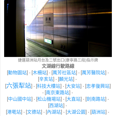
捷運葫洲站月台及二號出口(康寧路三段)指示牌
文湖線行駛路線
[
動物園站
] - [
木柵站
] - [
萬芳社區站
] - [
萬芳醫院站
] -
[
辛亥站
] - [
麟光站
] -
六張犁站
[
] - [
科技大樓站
] - [
大安站
] - [
忠孝復興站
]
- [
南京東路站
] -
[
中山國中站
] - [
松山機場站
] - [
大直站
] - [
劍南路站
] -
[
西湖站
] -
[
港墘站
] - [
文德站
] - [
內湖站
] - [
大湖公園
] - [
葫洲站
] -