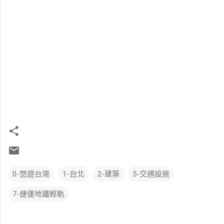
0-悠遊台灣
1-台北
2-建築
5-交通設施
7-捷運地鐵輕軌
留