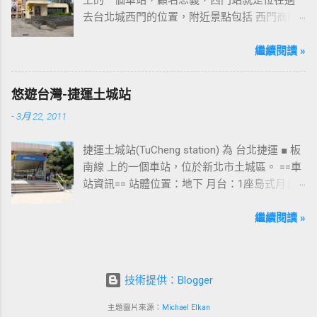
去台北城西門的位置，附近景點包括 西門商圈
、 紅樓 等，是台北市早期發展的商圈之一。 下
圖中的六號出口，因位處 西門商圈 之入口，成
繼續閱讀 »
為西門站中最多人使用的出口，也經常被當作
等候的標的物，也是是最容易堵塞的出口。 捷
悠遊台灣-捷運土城站
運西門站六號出口&西門町商圈 板南線上車站 [
-
3月 22, 2011
永寧站 ] - [ 土城站 ] - [ 海山站 ] - [ 亞東醫院站
] - [ 府中站 ] - [ 板橋站 ] - [ 新埔站 ] - [ 江子翠
捷運土城站(TuCheng station) 為 台北捷運 ■ 板
站 ] - [ 龍山寺站 ] - [ 西門站 ] - [ 台北車站 ] - [
南線 上的一個車站，位於新北市土城區。 ==車
善導寺站 ] - [ 忠孝新生站 ] - [ 忠孝復興站 ] - [
站資訊== 站體位置：地下 月台：1座島式月台
忠孝敦化站 ] - [ 國父紀念館站 ] - [ 市政府站
出口：3 位置：[ 永寧站 ] -- [ 土城站 ] -- [ 海山
] - [ 永春站 ] - [ 後山埤站 ] - [ 昆陽站 ] - [ 南港
站 ] ---->往 板橋站 、 台北車站 、 南港展覽館
繼續閱讀 »
站 ] - [ 南港展覽館站 ]
站 土城站一號出口 板南線上車站 [ 永寧站 ] - [
土城站 ] - [ 海山站 ] - [ 亞東醫院站 ] - [ 府中站
] - [ 板橋站 ] - [ 新埔站 ] - [ 江子翠站 ] - [ 龍山
技術提供：Blogger
寺站 ] - [ 西門站 ] - [ 台北車站 ] - [ 善導寺站 ] -
[ 忠孝新生站 ] - [ 忠孝復興站 ] - [ 忠孝敦化站
主題圖片來源：
Michael Elkan