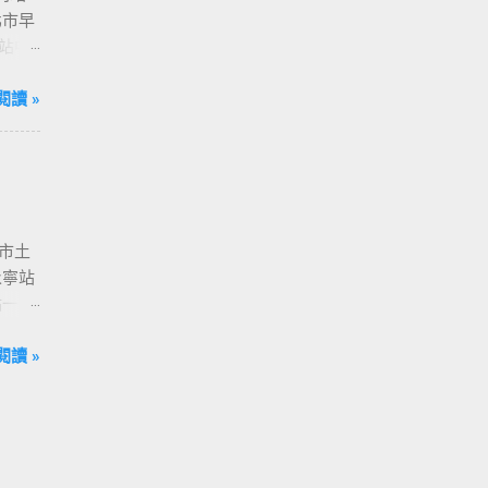
北市早
站中
 捷運
[ 亞
閱讀 »
[ 西門站
- [ 國
 [ 南港
北市土
永寧站
城站一號
 - [
 善導
閱讀 »
 市政府