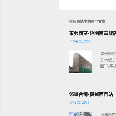
這個網誌中的熱門文章
東張西望-桃園南華飯
-
10月 05, 2013
偶然經過
乎出現了
園"的字
2013
各位開始
悠遊台灣-捷運西門站
-
3月 22, 2011
捷運西門