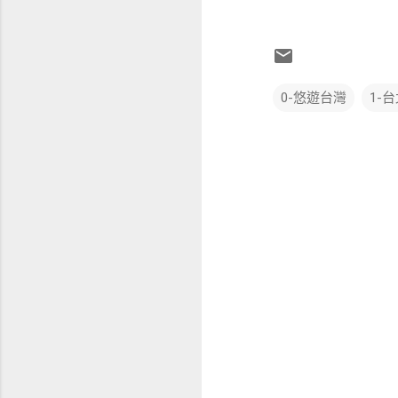
0-悠遊台灣
1-
留
言