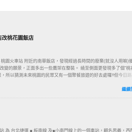
店改桃花園飯店
 桃園火車站 附近的南華飯店，發現經過長時間的廢棄(就沒人用嘛)
改變的願景，正面多出一些鷹架在整裝。 繞至側面更發現多了個"桃
樣，所以猜測未來桃園的民眾又有一個聚餐旅遊的好去處囉!!但今日路
年10月5日時並未開始營運，自由趴趴走將持續為讀者們追蹤其動態消息
期待開幕日的來臨吧！ 南華飯店施工中現場及新名稱
繼續
站 為 台北捷運 ■ 板南線 及■小南門線上的一個車站，顧名思義，西