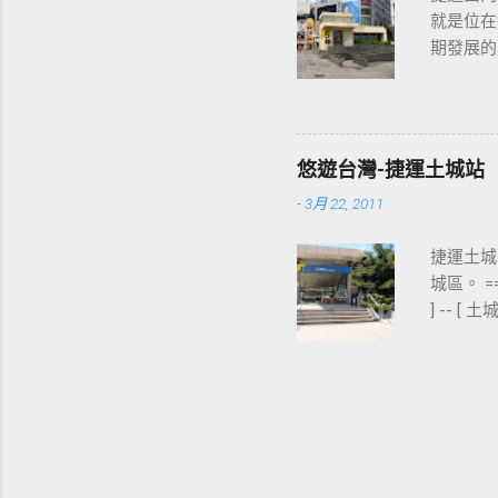
就是位在
期發展的
最多人使
西門站六號出
東醫院站 ] 
] - [ 台
悠遊台灣-捷運土城站
父紀念館站 ]
-
3月 22, 2011
展覽館站 
捷運土城站
城區。 
] -- [
出口 板南線上
板橋站 ] -
寺站 ] -
站 ] - [