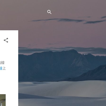
路線
線
上