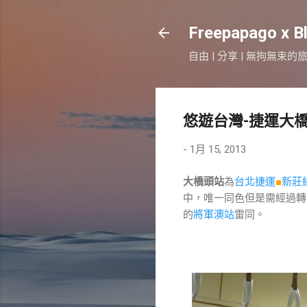
Freepapago x B
自由 | 分享 | 無拘無束的
悠遊台灣-捷運大
-
1月 15, 2013
大橋頭站
為
台北捷運
■
新莊
中，唯一同色但是需經過轉
的
將軍澳站
雷同。