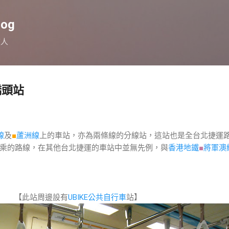
跳到主要內容
log
旅人
橋頭站
線
及
■
蘆洲線
上的車站，亦為兩條線的分線站，這站也是全台北捷運
乘的路線，在其他台北捷運的車站中並無先例，與
香港地鐵
■
將軍澳
【此站周邊設有
UBIKE公共自行車
站】