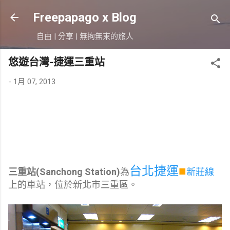
跳到主要內容
Freepapago x Blog
自由 | 分享 | 無拘無束的旅人
悠遊台灣-捷運三重站
-
1月 07, 2013
台北捷運
■
三重站(Sanchong Station)
為
新莊線
上的車站，位於新北市三重區。