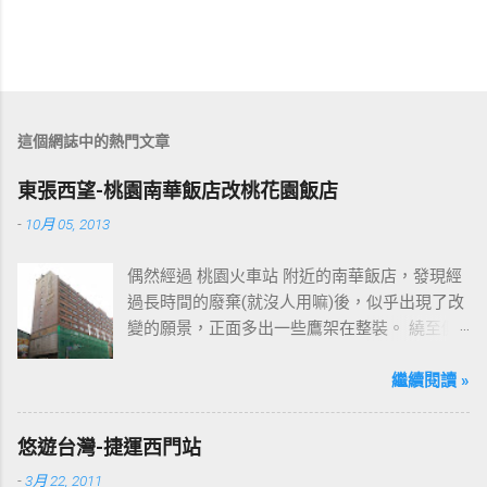
這個網誌中的熱門文章
東張西望-桃園南華飯店改桃花園飯店
-
10月 05, 2013
偶然經過 桃園火車站 附近的南華飯店，發現經
過長時間的廢棄(就沒人用嘛)後，似乎出現了改
變的願景，正面多出一些鷹架在整裝。 繞至側
面更發現多了個"桃花園"的字樣，所以猜測未來
桃園的民眾又有一個聚餐旅遊的好去處囉!!但今
繼續閱讀 »
日路過2013年10月5日時並未開始營運，自由趴
趴走將持續為讀者們追蹤其動態消息，請各位
悠遊台灣-捷運西門站
開始期待開幕日的來臨吧！ 南華飯店施工中現
-
3月 22, 2011
場及新名稱