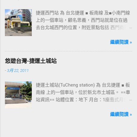
捷運西門站 為 台北捷運 ■ 板南線 及■小南門線
上的一個車站，顧名思義，西門站就是位在過
去台北城西門的位置，附近景點包括 西門商圈
、 紅樓 等，是台北市早期發展的商圈之一。 下
圖中的六號出口，因位處 西門商圈 之入口，成
繼續閱讀 »
為西門站中最多人使用的出口，也經常被當作
等候的標的物，也是是最容易堵塞的出口。 捷
悠遊台灣-捷運土城站
運西門站六號出口&西門町商圈 板南線上車站 [
-
3月 22, 2011
永寧站 ] - [ 土城站 ] - [ 海山站 ] - [ 亞東醫院站
] - [ 府中站 ] - [ 板橋站 ] - [ 新埔站 ] - [ 江子翠
捷運土城站(TuCheng station) 為 台北捷運 ■ 板
站 ] - [ 龍山寺站 ] - [ 西門站 ] - [ 台北車站 ] - [
南線 上的一個車站，位於新北市土城區。 ==車
善導寺站 ] - [ 忠孝新生站 ] - [ 忠孝復興站 ] - [
站資訊== 站體位置：地下 月台：1座島式月台
忠孝敦化站 ] - [ 國父紀念館站 ] - [ 市政府站
出口：3 位置：[ 永寧站 ] -- [ 土城站 ] -- [ 海山
] - [ 永春站 ] - [ 後山埤站 ] - [ 昆陽站 ] - [ 南港
站 ] ---->往 板橋站 、 台北車站 、 南港展覽館
繼續閱讀 »
站 ] - [ 南港展覽館站 ]
站 土城站一號出口 板南線上車站 [ 永寧站 ] - [
土城站 ] - [ 海山站 ] - [ 亞東醫院站 ] - [ 府中站
] - [ 板橋站 ] - [ 新埔站 ] - [ 江子翠站 ] - [ 龍山