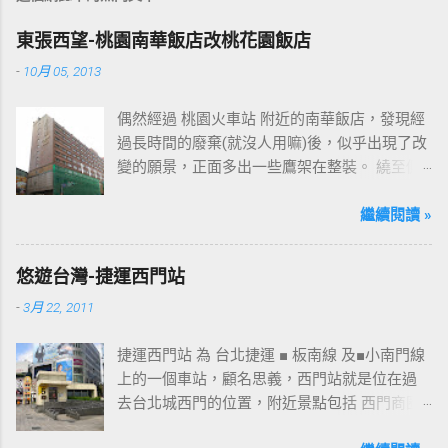
東張西望-桃園南華飯店改桃花園飯店
-
10月 05, 2013
偶然經過 桃園火車站 附近的南華飯店，發現經
過長時間的廢棄(就沒人用嘛)後，似乎出現了改
變的願景，正面多出一些鷹架在整裝。 繞至側
面更發現多了個"桃花園"的字樣，所以猜測未來
桃園的民眾又有一個聚餐旅遊的好去處囉!!但今
繼續閱讀 »
日路過2013年10月5日時並未開始營運，自由趴
趴走將持續為讀者們追蹤其動態消息，請各位
悠遊台灣-捷運西門站
開始期待開幕日的來臨吧！ 南華飯店施工中現
-
3月 22, 2011
場及新名稱
捷運西門站 為 台北捷運 ■ 板南線 及■小南門線
上的一個車站，顧名思義，西門站就是位在過
去台北城西門的位置，附近景點包括 西門商圈
、 紅樓 等，是台北市早期發展的商圈之一。 下