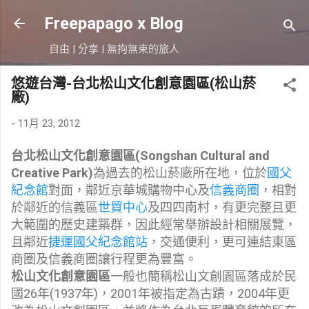
跳到主要內容
Freepapago x Blog
自由 | 分享 | 無拘無束的旅人
悠遊台灣-台北松山文化創意園區(松山菸
廠)
-
11月 23, 2012
台北松山文化創意園區
(Songshan Cultural and
Creative Park)
為過去的松山菸廠所在地，位於
國父
紀念館
對面，鄰近京華城購物中心及
信義商圈
，相對
於鄰近的信義區
世貿中心
及四四南村，有更完整且更
大範圍的歷史建築群，因此經常舉辦設計相關展覽，
且鄰近
捷運國父紀念館站
，交通便利，更可連結東區
商圈及信義商圈讓行程更為豐富。
松山文化創意園區
一般也簡稱松山文創園區落成於民
國26年(1937年)，2001年被指定為古蹟，2004年更