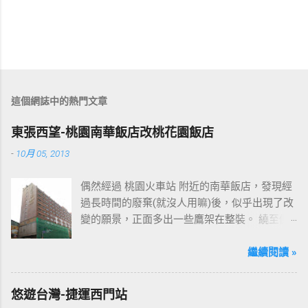
這個網誌中的熱門文章
東張西望-桃園南華飯店改桃花園飯店
-
10月 05, 2013
偶然經過 桃園火車站 附近的南華飯店，發現經
過長時間的廢棄(就沒人用嘛)後，似乎出現了改
變的願景，正面多出一些鷹架在整裝。 繞至側
面更發現多了個"桃花園"的字樣，所以猜測未來
桃園的民眾又有一個聚餐旅遊的好去處囉!!但今
繼續閱讀 »
日路過2013年10月5日時並未開始營運，自由趴
趴走將持續為讀者們追蹤其動態消息，請各位
悠遊台灣-捷運西門站
開始期待開幕日的來臨吧！ 南華飯店施工中現