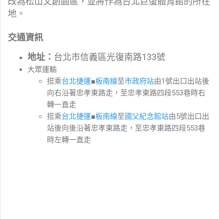
改為松山文創園區，並將作為台北巨蛋體育館的所在
地。
交通資訊
地址：
台北市信義區光復南路133號
大眾運輸
搭乘
台北捷運
■
板南線
至
市政府站
由1號出口出站後
向右沿著忠孝東路走，至忠孝東路四段553巷時右
轉一直走
搭乘
台北捷運
■
板南線
至
國父紀念館站
由5號出口出
站後向後沿著忠孝東路走，至忠孝東路四段553巷
時左轉一直走