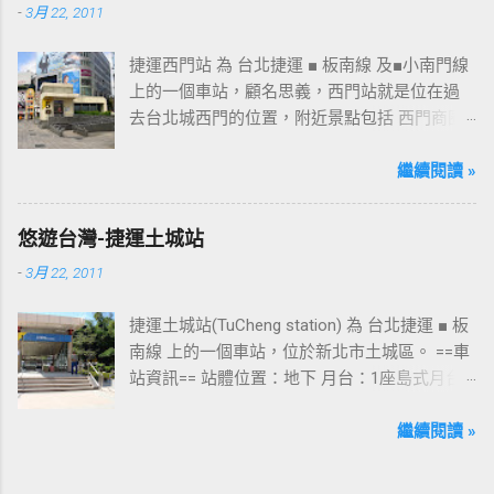
-
3月 22, 2011
場及新名稱
捷運西門站 為 台北捷運 ■ 板南線 及■小南門線
上的一個車站，顧名思義，西門站就是位在過
去台北城西門的位置，附近景點包括 西門商圈
、 紅樓 等，是台北市早期發展的商圈之一。 下
圖中的六號出口，因位處 西門商圈 之入口，成
繼續閱讀 »
為西門站中最多人使用的出口，也經常被當作
等候的標的物，也是是最容易堵塞的出口。 捷
悠遊台灣-捷運土城站
運西門站六號出口&西門町商圈 板南線上車站 [
-
3月 22, 2011
永寧站 ] - [ 土城站 ] - [ 海山站 ] - [ 亞東醫院站
] - [ 府中站 ] - [ 板橋站 ] - [ 新埔站 ] - [ 江子翠
捷運土城站(TuCheng station) 為 台北捷運 ■ 板
站 ] - [ 龍山寺站 ] - [ 西門站 ] - [ 台北車站 ] - [
南線 上的一個車站，位於新北市土城區。 ==車
善導寺站 ] - [ 忠孝新生站 ] - [ 忠孝復興站 ] - [
站資訊== 站體位置：地下 月台：1座島式月台
忠孝敦化站 ] - [ 國父紀念館站 ] - [ 市政府站
出口：3 位置：[ 永寧站 ] -- [ 土城站 ] -- [ 海山
] - [ 永春站 ] - [ 後山埤站 ] - [ 昆陽站 ] - [ 南港
站 ] ---->往 板橋站 、 台北車站 、 南港展覽館
繼續閱讀 »
站 ] - [ 南港展覽館站 ]
站 土城站一號出口 板南線上車站 [ 永寧站 ] - [
土城站 ] - [ 海山站 ] - [ 亞東醫院站 ] - [ 府中站