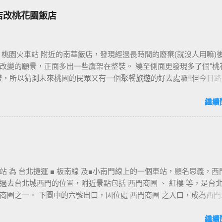
店改桃花園飯店
 桃園火車站 附近的南華飯店，發現經過長時間的廢棄(就沒人用嘛)
改變的願景，正面多出一些鷹架在整裝。 繞至側面更發現多了個"桃
樣，所以猜測未來桃園的民眾又有一個聚餐旅遊的好去處囉!!但今日路
年10月5日時並未開始營運，自由趴趴走將持續為讀者們追蹤其動態消息
期待開幕日的來臨吧！ 南華飯店施工中現場及新名稱
繼續
站 為 台北捷運 ■ 板南線 及■小南門線上的一個車站，顧名思義，西
過去台北城西門的位置，附近景點包括 西門商圈 、 紅樓 等，是台
商圈之一。 下圖中的六號出口，因位處 西門商圈 之入口，成為西門
用的出口，也經常被當作等候的標的物，也是是最容易堵塞的出口。
口&西門町商圈 板南線上車站 [ 永寧站 ] - [ 土城站 ] - [ 海山站 ] - 
繼續