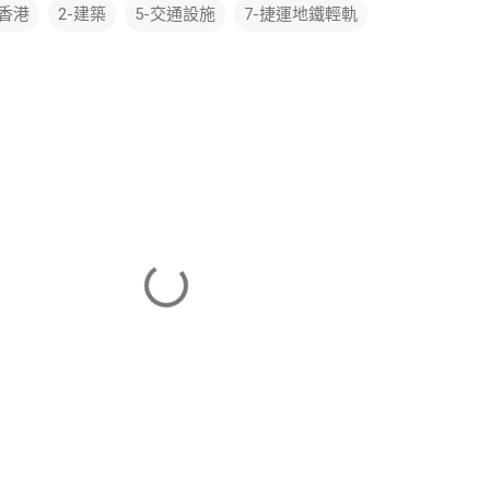
-香港
2-建築
5-交通設施
7-捷運地鐵輕軌