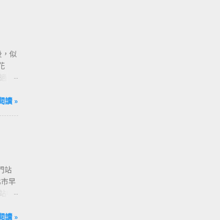
後，似
花
過
，請
閱讀 »
門站
北市早
站中
 捷運
[ 亞
閱讀 »