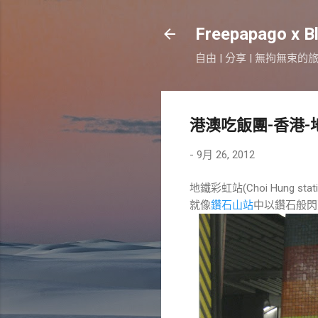
Freepapago x B
自由 | 分享 | 無拘無束的
港澳吃飯團-香港-
-
9月 26, 2012
地鐵彩虹站(Choi Hung stat
就像
鑽石山站
中以鑽石般閃