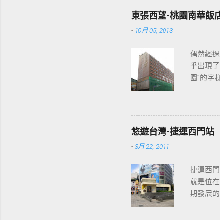
東張西望-桃園南華飯
-
10月 05, 2013
偶然經過
乎出現了
園"的字
2013
各位開始
悠遊台灣-捷運西門站
-
3月 22, 2011
捷運西門
就是位在
期發展的
最多人使
西門站六號出