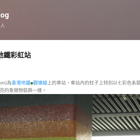
跳到主要內容
log
旅人
地鐵彩虹站
ion)為
香港地鐵
■
觀塘線
上的車站，車站內的柱子上特別以七彩色系
亮的象徵物裝飾一樣。