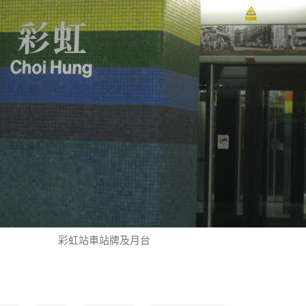
彩虹站車站牌及月台