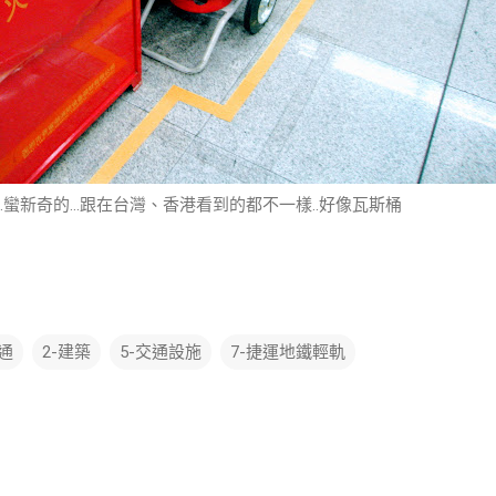
...蠻新奇的...跟在台灣、香港看到的都不一樣..好像瓦斯桶
交通
2-建築
5-交通設施
7-捷運地鐵輕軌