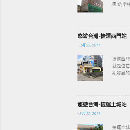
園"的字
2013
各位開始
悠遊台灣-捷運西門站
-
3月 22, 2011
捷運西門
就是位在
期發展的
最多人使
西門站六號出
東醫院站 ] 
] - [ 台
悠遊台灣-捷運土城站
父紀念館站 ]
-
3月 22, 2011
展覽館站 
捷運土城站