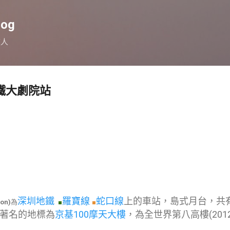
跳到主要內容
log
旅人
鐵大劇院站
深圳地鐵
羅寶線
蛇口線
上的車站，島式月台，共
on)
為
■
■
著名的地標為
京基100摩天大樓
，為全世界第八高樓(201