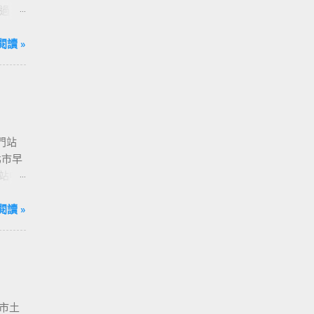
過
，請
閱讀 »
門站
北市早
站中
 捷運
[ 亞
閱讀 »
[ 西門站
- [ 國
 [ 南港
北市土