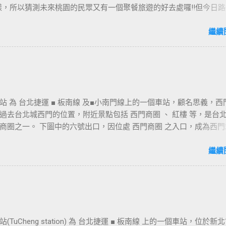
樣，所以猜測未來桃園的民眾又有一個聚餐旅遊的好去處囉!!但今日路
年10月5日時並未開始營運，自由趴趴走將持續為讀者們追蹤其動態消息
期待開幕日的來臨吧！ 南華飯店施工中現場及新名稱
繼續
站 為 台北捷運 ■ 板南線 及■小南門線上的一個車站，顧名思義，西
過去台北城西門的位置，附近景點包括 西門商圈 、 紅樓 等，是台
商圈之一。 下圖中的六號出口，因位處 西門商圈 之入口，成為西門
用的出口，也經常被當作等候的標的物，也是是最容易堵塞的出口。
口&西門町商圈 板南線上車站 [ 永寧站 ] - [ 土城站 ] - [ 海山站 ] - 
繼續
- [ 府中站 ] - [ 板橋站 ] - [ 新埔站 ] - [ 江子翠站 ] - [ 龍山寺站 ] - 
北車站 ] - [ 善導寺站 ] - [ 忠孝新生站 ] - [ 忠孝復興站 ] - [ 忠孝敦化站 ] 
 - [ 市政府站 ] - [ 永春站 ] - [ 後山埤站 ] - [ 昆陽站 ] - [ 南港站 ] -
]
(TuCheng station) 為 台北捷運 ■ 板南線 上的一個車站，位於新