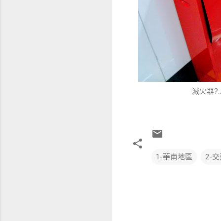
滅火器?
1-華南地區
2-
留
言