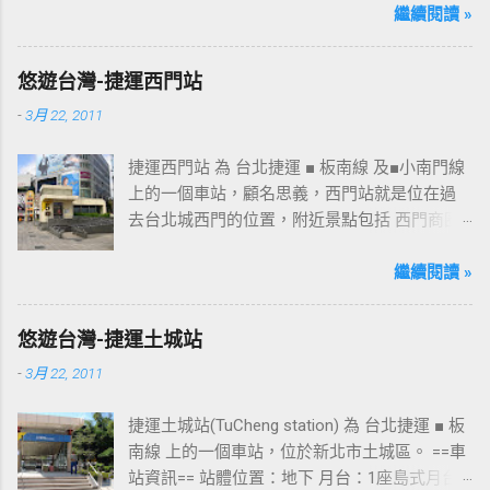
桃園的民眾又有一個聚餐旅遊的好去處囉!!但今
繼續閱讀 »
日路過2013年10月5日時並未開始營運，自由趴
趴走將持續為讀者們追蹤其動態消息，請各位
悠遊台灣-捷運西門站
開始期待開幕日的來臨吧！ 南華飯店施工中現
-
3月 22, 2011
場及新名稱
捷運西門站 為 台北捷運 ■ 板南線 及■小南門線
上的一個車站，顧名思義，西門站就是位在過
去台北城西門的位置，附近景點包括 西門商圈
、 紅樓 等，是台北市早期發展的商圈之一。 下
圖中的六號出口，因位處 西門商圈 之入口，成
繼續閱讀 »
為西門站中最多人使用的出口，也經常被當作
等候的標的物，也是是最容易堵塞的出口。 捷
悠遊台灣-捷運土城站
運西門站六號出口&西門町商圈 板南線上車站 [
-
3月 22, 2011
永寧站 ] - [ 土城站 ] - [ 海山站 ] - [ 亞東醫院站
] - [ 府中站 ] - [ 板橋站 ] - [ 新埔站 ] - [ 江子翠
捷運土城站(TuCheng station) 為 台北捷運 ■ 板
站 ] - [ 龍山寺站 ] - [ 西門站 ] - [ 台北車站 ] - [
南線 上的一個車站，位於新北市土城區。 ==車
善導寺站 ] - [ 忠孝新生站 ] - [ 忠孝復興站 ] - [
站資訊== 站體位置：地下 月台：1座島式月台
忠孝敦化站 ] - [ 國父紀念館站 ] - [ 市政府站