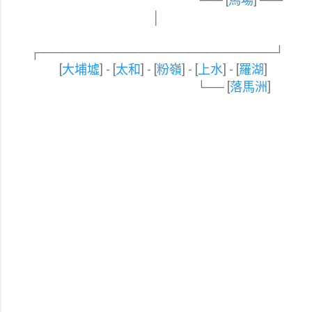
│
┌─
─
─
─
─
─
─
──
─
─
─
─
─
─
─
─
─
─
─
─
─
─
─
─
─
┘
[
大埔墟
] - [
太和
] - [
粉嶺
] - [
上水
] - [
羅湖
]
└── [
落馬洲
]