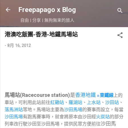
跳到主要內容
Freepapago x Blog
自由 | 分享 | 無拘無束的旅人
港澳吃飯團-香港-地鐵馬場站
-
8月 16, 2012
馬場站(
Racecourse station)
是
香港地鐵
■
東鐵線
上的
車站，可利用此站前往
紅磡站
、
羅湖站
、
上水站
、
沙田站
、
落馬洲站
等地。馬場站主要為
沙田馬場
的賽事而設立，每當
沙田馬場
有跑馬賽事時，就會將原本由沙田經
火炭站
的部分
沙田馬
列車改行駛沙田至沙田馬場，提供民眾方便前往