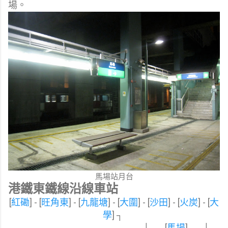
場。
馬場站月台
港鐵東鐵線沿線車站
[
紅磡
] - [
旺角東
] - [
九龍塘
] - [
大圍
] - [
沙田
] - [
火炭
] - [
大
學
] ┐
└── [
馬場
] ──┘