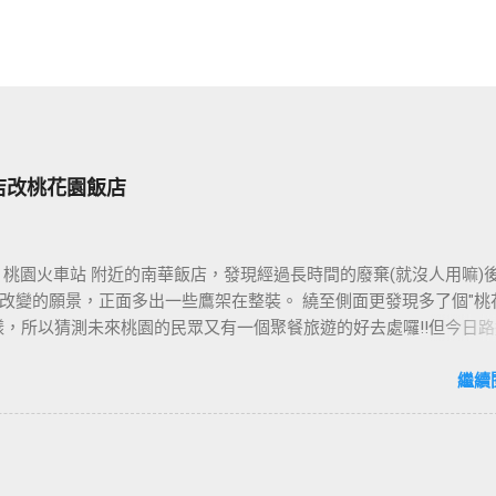
店改桃花園飯店
 桃園火車站 附近的南華飯店，發現經過長時間的廢棄(就沒人用嘛)
改變的願景，正面多出一些鷹架在整裝。 繞至側面更發現多了個"桃
樣，所以猜測未來桃園的民眾又有一個聚餐旅遊的好去處囉!!但今日路
年10月5日時並未開始營運，自由趴趴走將持續為讀者們追蹤其動態消息
期待開幕日的來臨吧！ 南華飯店施工中現場及新名稱
繼續