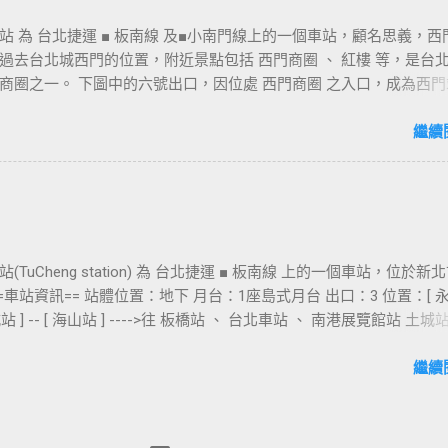
站 為 台北捷運 ■ 板南線 及■小南門線上的一個車站，顧名思義，西
過去台北城西門的位置，附近景點包括 西門商圈 、 紅樓 等，是台
商圈之一。 下圖中的六號出口，因位處 西門商圈 之入口，成為西門
用的出口，也經常被當作等候的標的物，也是是最容易堵塞的出口。
口&西門町商圈 板南線上車站 [ 永寧站 ] - [ 土城站 ] - [ 海山站 ] - 
繼續
- [ 府中站 ] - [ 板橋站 ] - [ 新埔站 ] - [ 江子翠站 ] - [ 龍山寺站 ] - 
北車站 ] - [ 善導寺站 ] - [ 忠孝新生站 ] - [ 忠孝復興站 ] - [ 忠孝敦化站 ] 
 - [ 市政府站 ] - [ 永春站 ] - [ 後山埤站 ] - [ 昆陽站 ] - [ 南港站 ] -
]
(TuCheng station) 為 台北捷運 ■ 板南線 上的一個車站，位於新
==車站資訊== 站體位置：地下 月台：1座島式月台 出口：3 位置：[ 
 土城站 ] -- [ 海山站 ] ---->往 板橋站 、 台北車站 、 南港展覽館站 土
車站 [ 永寧站 ] - [ 土城站 ] - [ 海山站 ] - [ 亞東醫院站 ] - [ 府中站 ]
 [ 新埔站 ] - [ 江子翠站 ] - [ 龍山寺站 ] - [ 西門站 ] - [ 台北車站 ] - [
繼續
 [ 忠孝新生站 ] - [ 忠孝復興站 ] - [ 忠孝敦化站 ] - [ 國父紀念館站 ] - [
 永春站 ] - [ 後山埤站 ] - [ 昆陽站 ] - [ 南港站 ] - [ 南港展覽館站 ]