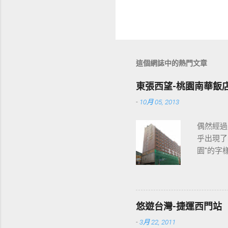
這個網誌中的熱門文章
東張西望-桃園南華飯
-
10月 05, 2013
偶然經過
乎出現了
園"的字
2013
各位開始
悠遊台灣-捷運西門站
-
3月 22, 2011