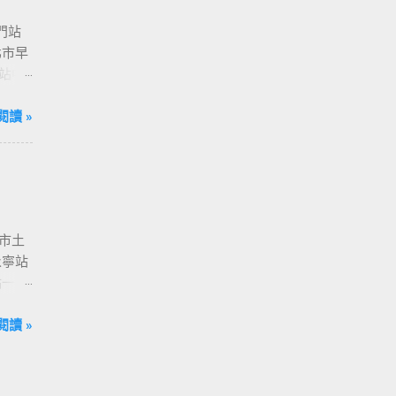
門站
北市早
站中
 捷運
[ 亞
閱讀 »
[ 西門站
- [ 國
 [ 南港
北市土
永寧站
城站一號
 - [
 善導
閱讀 »
 市政府