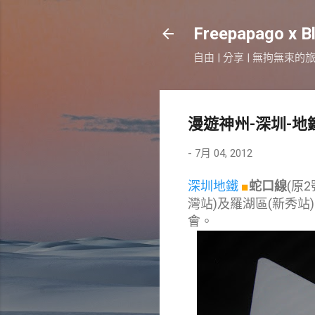
Freepapago x B
自由 | 分享 | 無拘無束的
漫遊神州-深圳-地
-
7月 04, 2012
深圳地鐵
■
蛇口線
(原
灣站
)及羅湖區(新秀站
會。