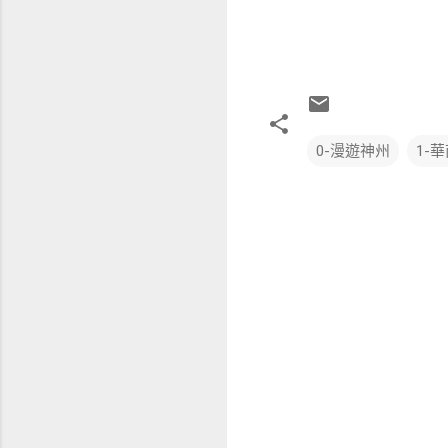
0-漫遊神州
1-
留
言