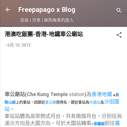
跳到主要內容
Freepapago x Blog
自由 | 分享 | 無拘無束的旅人
港澳吃飯團-香港-地鐵車公廟站
-
6月 10, 2012
車公廟站(Che Kung Temple
station
)
為
香港地鐵
■
馬
沙田圍
鞍山線
上的車站，因鄰近
車公廟
而得名，鄰近車站為
大圍站
及
站
。
車站站體為高架側式月台，共有兩個月台，分別往烏
溪沙方向及大圍方向，可於大圍站轉乘
前往
羅
東鐵線
■