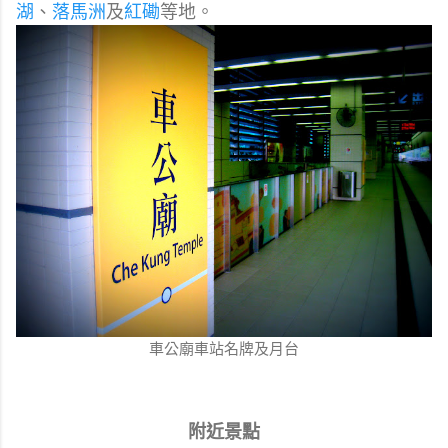
湖
、
落馬洲
及
紅磡
等地。
車公廟車站名牌及月台
附近景點