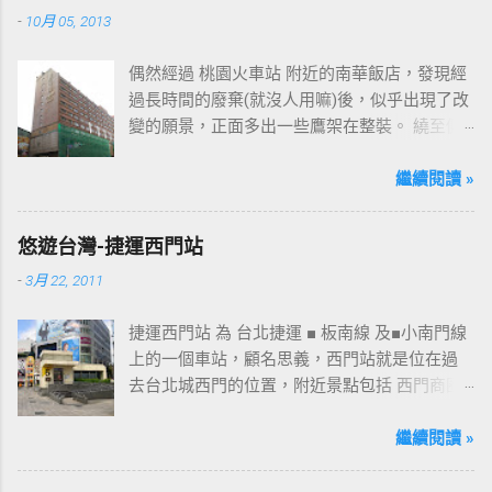
-
10月 05, 2013
偶然經過 桃園火車站 附近的南華飯店，發現經
過長時間的廢棄(就沒人用嘛)後，似乎出現了改
變的願景，正面多出一些鷹架在整裝。 繞至側
面更發現多了個"桃花園"的字樣，所以猜測未來
桃園的民眾又有一個聚餐旅遊的好去處囉!!但今
繼續閱讀 »
日路過2013年10月5日時並未開始營運，自由趴
趴走將持續為讀者們追蹤其動態消息，請各位
悠遊台灣-捷運西門站
開始期待開幕日的來臨吧！ 南華飯店施工中現
-
3月 22, 2011
場及新名稱
捷運西門站 為 台北捷運 ■ 板南線 及■小南門線
上的一個車站，顧名思義，西門站就是位在過
去台北城西門的位置，附近景點包括 西門商圈
、 紅樓 等，是台北市早期發展的商圈之一。 下
圖中的六號出口，因位處 西門商圈 之入口，成
繼續閱讀 »
為西門站中最多人使用的出口，也經常被當作
等候的標的物，也是是最容易堵塞的出口。 捷