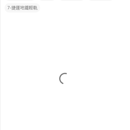
7-捷運地鐵輕軌
留
言