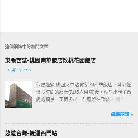
這個網誌中的熱門文章
東張西望-桃園南華飯店改桃花園飯店
-
10月 05, 2013
偶然經過 桃園火車站 附近的南華飯店，發現經
過長時間的廢棄(就沒人用嘛)後，似乎出現了改
變的願景，正面多出一些鷹架在整裝。 繞至側
面更發現多了個"桃花園"的字樣，所以猜測未來
桃園的民眾又有一個聚餐旅遊的好去處囉!!但今
繼續閱讀 »
日路過2013年10月5日時並未開始營運，自由趴
趴走將持續為讀者們追蹤其動態消息，請各位
悠遊台灣-捷運西門站
開始期待開幕日的來臨吧！ 南華飯店施工中現