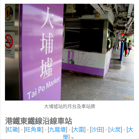
大埔墟站的月台及車站牌
港鐵東鐵線沿線車站
[
紅磡
] - [
旺角東
] - [
九龍塘
] - [
大圍
] - [
沙田
] - [
火炭
] - [
大
學
] ┐