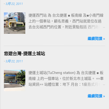
-
3月 22, 2011
場及新名稱
捷運西門站 為 台北捷運 ■ 板南線 及■小南門線
上的一個車站，顧名思義，西門站就是位在過
去台北城西門的位置，附近景點包括 西門商圈
、 紅樓 等，是台北市早期發展的商圈之一。 下
圖中的六號出口，因位處 西門商圈 之入口，成
繼續閱讀 »
為西門站中最多人使用的出口，也經常被當作
等候的標的物，也是是最容易堵塞的出口。 捷
悠遊台灣-捷運土城站
運西門站六號出口&西門町商圈 板南線上車站 [
-
3月 22, 2011
永寧站 ] - [ 土城站 ] - [ 海山站 ] - [ 亞東醫院站
] - [ 府中站 ] - [ 板橋站 ] - [ 新埔站 ] - [ 江子翠
捷運土城站(TuCheng station) 為 台北捷運 ■ 板
站 ] - [ 龍山寺站 ] - [ 西門站 ] - [ 台北車站 ] - [
南線 上的一個車站，位於新北市土城區。 ==車
善導寺站 ] - [ 忠孝新生站 ] - [ 忠孝復興站 ] - [
站資訊== 站體位置：地下 月台：1座島式月台
忠孝敦化站 ] - [ 國父紀念館站 ] - [ 市政府站
出口：3 位置：[ 永寧站 ] -- [ 土城站 ] -- [ 海山
] - [ 永春站 ] - [ 後山埤站 ] - [ 昆陽站 ] - [ 南港
站 ] ---->往 板橋站 、 台北車站 、 南港展覽館
繼續閱讀 »
站 ] - [ 南港展覽館站 ]
站 土城站一號出口 板南線上車站 [ 永寧站 ] - [
土城站 ] - [ 海山站 ] - [ 亞東醫院站 ] - [ 府中站