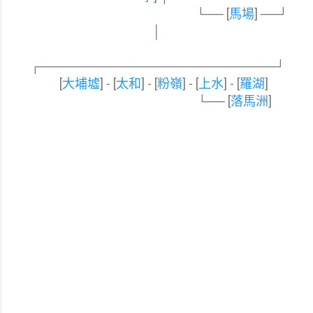
└── [
馬場
] ──┘
│
┌─
─
─
─
─
─
─
──
─
─
─
─
─
─
─
─
─
─
─
─
─
─
─
─
─
┘
[
大埔墟
] - [
太和
] - [
粉嶺
] - [
上水
] - [
羅湖
]
└── [
落馬洲
]