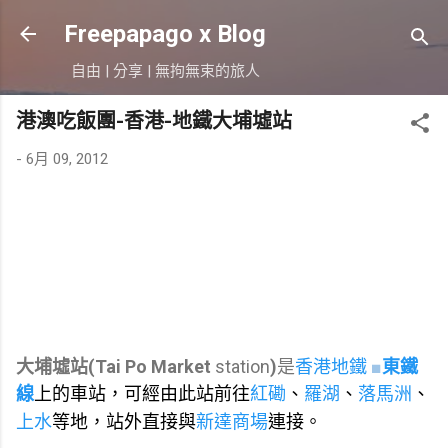
跳到主要內容
Freepapago x Blog
自由 | 分享 | 無拘無束的旅人
港澳吃飯團-香港-地鐵大埔墟站
-
6月 09, 2012
大埔墟站(Tai Po Market
station
)
是
香港地鐵
■
東鐵
線
上的車站，可經由此站前往
紅磡
、
羅湖
、
落馬洲
、
上水
等地，站外直接與
新達商場
連接。