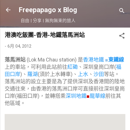
跳到主要內容
Freepapago x Blog
自由 | 分享 | 無拘無束的旅人
港澳吃飯團-香港-地鐵落馬洲站
-
6月 04, 2012
落馬洲站
(Lok Ma Chau station) 是
香港地鐵
■
東鐵線
上的車站，可利用此站前往
紅磡
、深圳皇崗口岸(
福
田口岸
)、
羅湖
(須於上水轉車)、
上水
、
沙田
等站。
落馬洲站的設立主要是為了提供深圳及香港間的陸地
交通往來，由香港的落馬洲口岸可直接前往深圳皇崗
口岸(福田口岸)，並轉搭乘
深圳地鐵
■
龍華線
前往其
他區域。