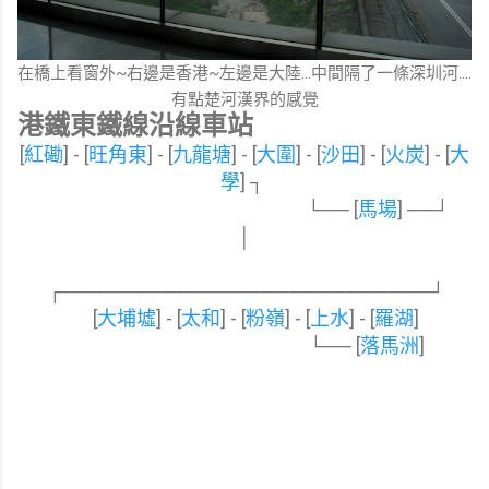
在橋上看窗外~右邊是香港~左邊是大陸...中間隔了一條深圳河....
有點楚河漢界的感覺
港鐵東鐵線沿線車站
[
紅磡
] - [
旺角東
] - [
九龍塘
] - [
大圍
] - [
沙田
] - [
火炭
] - [
大
學
] ┐
└── [
馬場
] ──┘
│
┌─
─
─
─
─
─
─
──
─
─
─
─
─
─
─
─
─
─
─
─
─
─
─
─
─
┘
[
大埔墟
] - [
太和
] - [
粉嶺
] - [
上水
] - [
羅湖
]
└── [
落馬洲
]