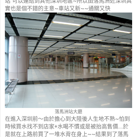
站"可以連結到其他深圳地區~所以由落馬洲近深圳其
實也是個不錯的主意~車站又新~~通關又快
落馬洲站大廳
在進入深圳前～由於擔心到大陸後人生地不熟~怕到
時候買水找不到店家+水喝不慣或是被抬高售價....於
是就在上路前買了一堆水背在身上~~結果到了落馬