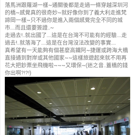
落馬洲跟羅湖一樣~通關後都是走過一條穿越深圳河
的橋~感覺真的很奇妙~就好像你到了義大利走進梵
諦岡一樣~只不過你是進入兩個感覺完全不同的城
市....而且還要簽證..~
走過去!..就出國了....這是在台灣不可能有的經驗....走
過去!..就落海了....這是在台灣沒法改變的事實....
真希望有一天能夠有個甚麼高鐵阿~捷運或跨海大橋
直接通到對岸或其他國家~~這樣旅遊起來就不用再
花大把鈔票坐飛機啦~~~又環保~(迷之音..蓋橋的錢
你出啊?!?!)