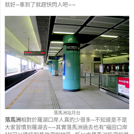
就好~車到了就趕快閃人吧~~
落馬洲站月台
落馬洲
相對於羅湖口岸人真的少很多~不知道是不是
大家習慣到羅湖去~~其實落馬洲過去也有"福田口岸