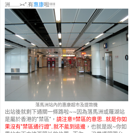
洲........><".有
惠康
啦!!!!
落馬洲站內的惠康超市及提款機
出站後就剩下通關一條路啦~~因為落馬洲或羅湖站
是屬於香港的"禁區"，
請注意!!禁區的意思...就是你如
果沒有"禁區通行證"..就不能到這邊
，也就是說~你如