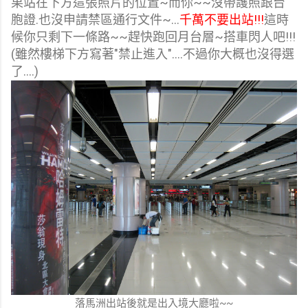
果站在下方這張照片的位置~而你~~沒帶護照跟台
胞證.也沒申請禁區通行文件~...
千萬不要出站!!!
這時
候你只剩下一條路~~趕快跑回月台層~搭車閃人吧!!!
(雖然樓梯下方寫著"禁止進入"....不過你大概也沒得選
了....)
落馬洲出站後就是出入境大廳啦~~