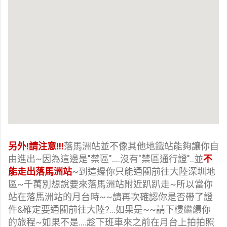
另外!請注意!!!
落馬洲站並不像其他地鐵站能夠讓你自
由進出~因為這邊是"禁區"....沒有"禁區通行證"..並
不
能走出落馬洲站
~到這邊你只能通關前往大陸深圳地
區~千萬別想說要來落馬洲站附近趴趴走~所以當你
站在落馬洲站的月台時~~請再次確認你是否帶了證
件&確定要通關前往大陸?...如果是~~請下樓繼續你
的旅程~如果不是....趁下班車來之前在月台上拍拍照