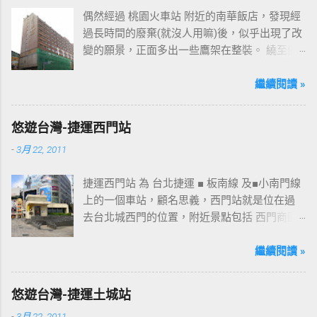
偶然經過 桃園火車站 附近的南華飯店，發現經
過長時間的廢棄(就沒人用嘛)後，似乎出現了改
變的願景，正面多出一些鷹架在整裝。 繞至側
面更發現多了個"桃花園"的字樣，所以猜測未來
桃園的民眾又有一個聚餐旅遊的好去處囉!!但今
繼續閱讀 »
日路過2013年10月5日時並未開始營運，自由趴
趴走將持續為讀者們追蹤其動態消息，請各位
悠遊台灣-捷運西門站
開始期待開幕日的來臨吧！ 南華飯店施工中現
-
3月 22, 2011
場及新名稱
捷運西門站 為 台北捷運 ■ 板南線 及■小南門線
上的一個車站，顧名思義，西門站就是位在過
去台北城西門的位置，附近景點包括 西門商圈
、 紅樓 等，是台北市早期發展的商圈之一。 下
圖中的六號出口，因位處 西門商圈 之入口，成
繼續閱讀 »
為西門站中最多人使用的出口，也經常被當作
等候的標的物，也是是最容易堵塞的出口。 捷
悠遊台灣-捷運土城站
運西門站六號出口&西門町商圈 板南線上車站 [
-
3月 22, 2011