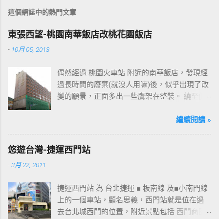
這個網誌中的熱門文章
東張西望-桃園南華飯店改桃花園飯店
-
10月 05, 2013
偶然經過 桃園火車站 附近的南華飯店，發現經
過長時間的廢棄(就沒人用嘛)後，似乎出現了改
變的願景，正面多出一些鷹架在整裝。 繞至側
面更發現多了個"桃花園"的字樣，所以猜測未來
桃園的民眾又有一個聚餐旅遊的好去處囉!!但今
繼續閱讀 »
日路過2013年10月5日時並未開始營運，自由趴
趴走將持續為讀者們追蹤其動態消息，請各位
悠遊台灣-捷運西門站
開始期待開幕日的來臨吧！ 南華飯店施工中現
-
3月 22, 2011
場及新名稱
捷運西門站 為 台北捷運 ■ 板南線 及■小南門線
上的一個車站，顧名思義，西門站就是位在過
去台北城西門的位置，附近景點包括 西門商圈