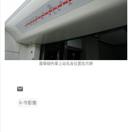
龍華線列車上站名及位置告示牌
0-今影像
留
言