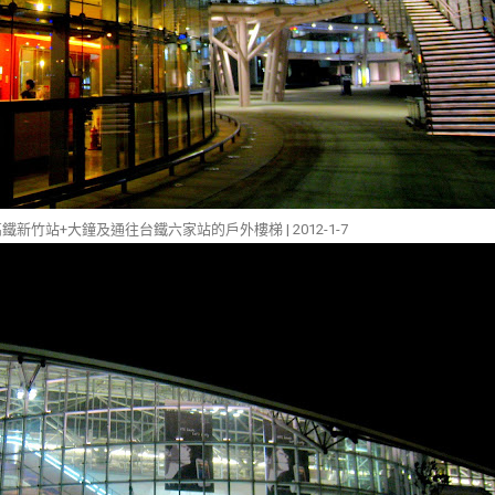
鐵新竹站+大鐘及通往台鐵六家站的戶外樓梯 | 2012-1-7