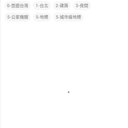
0-悠遊台灣
1-台北
2-建築
3-夜間
5-公家機關
5-地標
5-城市級地標
留
言