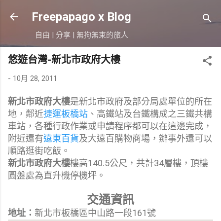
跳到主要內容
Freepapago x Blog
自由 | 分享 | 無拘無束的旅人
悠遊台灣-新北市政府大樓
-
10月 28, 2011
新北市政府大樓
是新北市政府及部分局處單位的所在
地，鄰近
捷運板橋站
、高鐵站及台鐵構成之三鐵共構
車站，各種行政作業或申請程序都可以在這邊完成，
附近還有
遠東百貨
及大遠百購物商場，辦事外還可以
順路逛街吃飯
。
新北市政府大樓
樓高140.5公尺，共計34層樓，頂樓
圓盤處為直升機停機坪。
交通資訊
地址：
新北市板橋區中山路一段161號