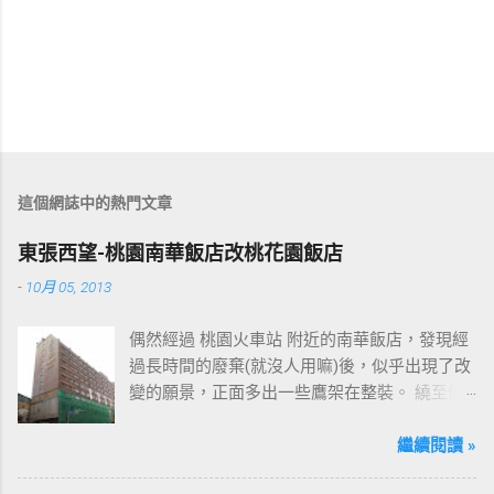
這個網誌中的熱門文章
東張西望-桃園南華飯店改桃花園飯店
-
10月 05, 2013
偶然經過 桃園火車站 附近的南華飯店，發現經
過長時間的廢棄(就沒人用嘛)後，似乎出現了改
變的願景，正面多出一些鷹架在整裝。 繞至側
面更發現多了個"桃花園"的字樣，所以猜測未來
桃園的民眾又有一個聚餐旅遊的好去處囉!!但今
繼續閱讀 »
日路過2013年10月5日時並未開始營運，自由趴