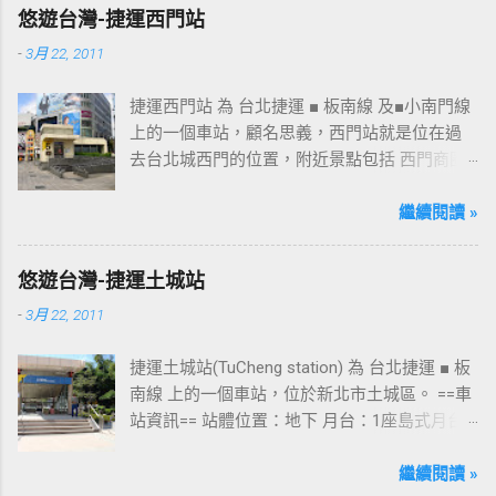
趴走將持續為讀者們追蹤其動態消息，請各位
悠遊台灣-捷運西門站
開始期待開幕日的來臨吧！ 南華飯店施工中現
-
3月 22, 2011
場及新名稱
捷運西門站 為 台北捷運 ■ 板南線 及■小南門線
上的一個車站，顧名思義，西門站就是位在過
去台北城西門的位置，附近景點包括 西門商圈
、 紅樓 等，是台北市早期發展的商圈之一。 下
圖中的六號出口，因位處 西門商圈 之入口，成
繼續閱讀 »
為西門站中最多人使用的出口，也經常被當作
等候的標的物，也是是最容易堵塞的出口。 捷
悠遊台灣-捷運土城站
運西門站六號出口&西門町商圈 板南線上車站 [
-
3月 22, 2011
永寧站 ] - [ 土城站 ] - [ 海山站 ] - [ 亞東醫院站
] - [ 府中站 ] - [ 板橋站 ] - [ 新埔站 ] - [ 江子翠
捷運土城站(TuCheng station) 為 台北捷運 ■ 板
站 ] - [ 龍山寺站 ] - [ 西門站 ] - [ 台北車站 ] - [
南線 上的一個車站，位於新北市土城區。 ==車
善導寺站 ] - [ 忠孝新生站 ] - [ 忠孝復興站 ] - [
站資訊== 站體位置：地下 月台：1座島式月台
忠孝敦化站 ] - [ 國父紀念館站 ] - [ 市政府站
出口：3 位置：[ 永寧站 ] -- [ 土城站 ] -- [ 海山
] - [ 永春站 ] - [ 後山埤站 ] - [ 昆陽站 ] - [ 南港
站 ] ---->往 板橋站 、 台北車站 、 南港展覽館
繼續閱讀 »
站 ] - [ 南港展覽館站 ]