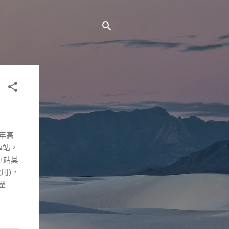
5年高
車站，
車站其
用)，
歷