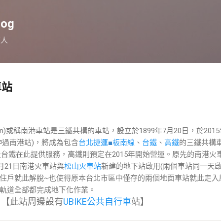
跳到主要內容
log
旅人
車站
ation)或稱南港車站是三鐵共構的車站，設立於1899年7月20日，於201
伸過南港站)，將成為包含
台北捷運
■
板南線
、
台鐵
、
高鐵
的三鐵共構
有捷運及台鐵在此提供服務，高鐵則預定在2015年開始營運。原先的南港火
9月21日南港火車站與
松山火車站
新建的地下站啟用(兩個車站同一天啟
住戶就此解脫~也使得原本台北市區中僅存的兩個地面車站就此走入
軌道全部都完成地下化作業。
【此站周邊設有
UBIKE公共自行車
站】