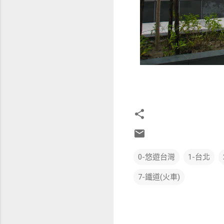
0-悠遊台灣
1-台北
7-鐵道(火車)
留
言