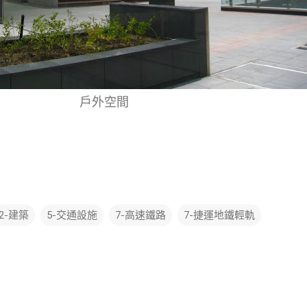
戶外空間
2-建築
5-交通設施
7-高速鐵路
7-捷運地鐵輕軌