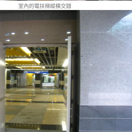
室內的電扶梯縱橫交錯