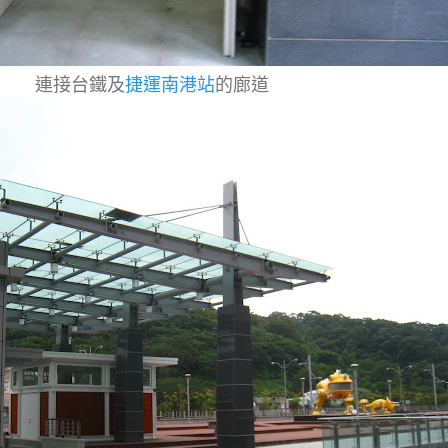
連接台鐵及
捷運南港站
的廊道