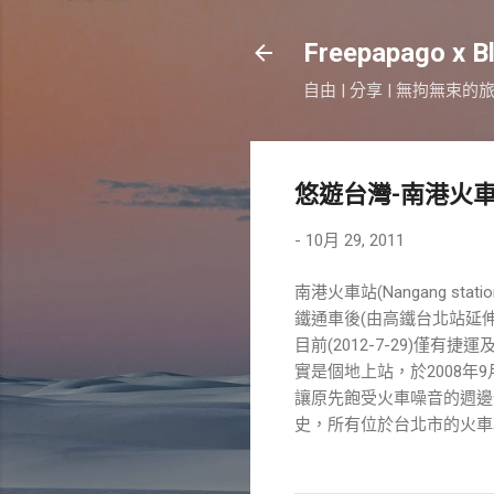
Freepapago x B
自由 | 分享 | 無拘無束的
悠遊台灣-南港火
-
10月 29, 2011
南港火車站(Nangang st
鐵通車後(由高鐵台北站延
目前(2012-7-29)僅
實是個地上站，於2008年
讓原先飽受火車噪音的週邊
史，所有位於台北市的火車