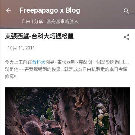
跳到主要內容
Freepapago x Blog
自由 | 分享 | 無拘無束的旅人
東張西望-台科大巧遇松鼠
-
10月 11, 2011
今天上工前在
台科大
閒晃+東張西望~突然間一個黑影閃過!!!!......
就是他~~害我驚嚇到的後果....就是成為自由趴趴走的本日今頭
條囉!!!