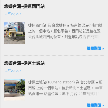
趴走將持續為讀者們追蹤其動態消息，請各位
悠遊台灣-捷運西門站
開始期待開幕日的來臨吧！ 南華飯店施工中現
-
3月 22, 2011
場及新名稱
捷運西門站 為 台北捷運 ■ 板南線 及■小南門線
上的一個車站，顧名思義，西門站就是位在過
去台北城西門的位置，附近景點包括 西門商圈
、 紅樓 等，是台北市早期發展的商圈之一。 下
圖中的六號出口，因位處 西門商圈 之入口，成
繼續閱讀 »
為西門站中最多人使用的出口，也經常被當作
等候的標的物，也是是最容易堵塞的出口。 捷
悠遊台灣-捷運土城站
運西門站六號出口&西門町商圈 板南線上車站 [
-
3月 22, 2011
永寧站 ] - [ 土城站 ] - [ 海山站 ] - [ 亞東醫院站
] - [ 府中站 ] - [ 板橋站 ] - [ 新埔站 ] - [ 江子翠
捷運土城站(TuCheng station) 為 台北捷運 ■ 板
站 ] - [ 龍山寺站 ] - [ 西門站 ] - [ 台北車站 ] - [
南線 上的一個車站，位於新北市土城區。 ==車
善導寺站 ] - [ 忠孝新生站 ] - [ 忠孝復興站 ] - [
站資訊== 站體位置：地下 月台：1座島式月台
忠孝敦化站 ] - [ 國父紀念館站 ] - [ 市政府站
出口：3 位置：[ 永寧站 ] -- [ 土城站 ] -- [ 海山
] - [ 永春站 ] - [ 後山埤站 ] - [ 昆陽站 ] - [ 南港
站 ] ---->往 板橋站 、 台北車站 、 南港展覽館
繼續閱讀 »
站 ] - [ 南港展覽館站 ]