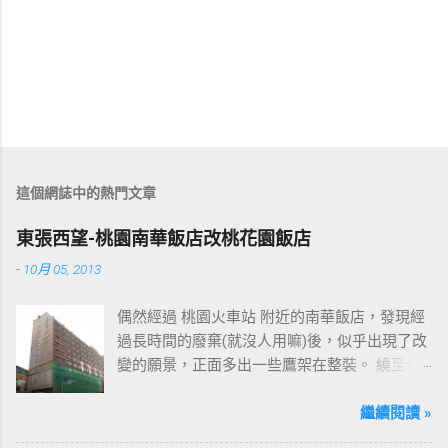
這個網誌中的熱門文章
東張西望-桃園南華飯店改桃花園飯店
-
10月 05, 2013
偶然經過 桃園火車站 附近的南華飯店，發現經
過長時間的廢棄(就沒人用嘛)後，似乎出現了改
變的願景，正面多出一些鷹架在整裝。 繞至側
面更發現多了個"桃花園"的字樣，所以猜測未來
桃園的民眾又有一個聚餐旅遊的好去處囉!!但今
繼續閱讀 »
日路過2013年10月5日時並未開始營運，自由趴