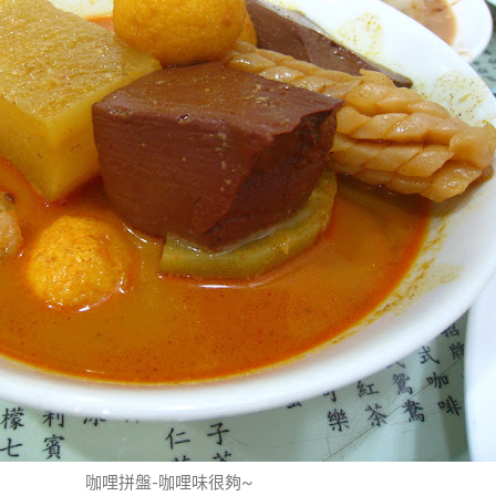
咖哩拼盤-咖哩味很夠~