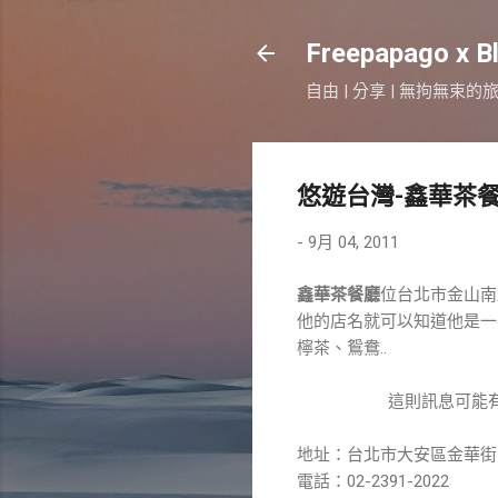
Freepapago x B
自由 | 分享 | 無拘無束的
悠遊台灣-鑫華茶
-
9月 04, 2011
鑫華茶餐廳
位台北市金山南
他的店名就可以知道他是一
檸茶、鴛鴦..
這則訊息可能
地址：台北市大安區金華街1
電話：02-2391-2022