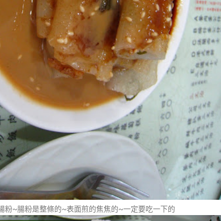
腸粉~腸粉是整條的~表面煎的焦焦的~一定要吃一下的