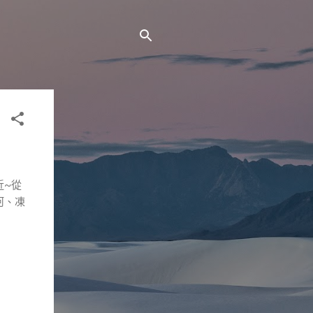
近~從
河、凍