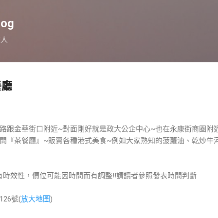
跳到主要內容
log
旅人
餐廳
路跟金華街口附近~對面剛好就是政大公企中心~也在永康街商圈附
間『茶餐廳』~販賣各種港式美食~例如大家熟知的菠蘿油、乾炒牛
有時效性，價位可能因時間而有調整!!請讀者參照發表時間判斷
26號(
放大地圖
)