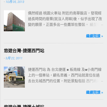
-
10月 05, 2013
偶然經過 桃園火車站 附近的南華飯店，發現經
過長時間的廢棄(就沒人用嘛)後，似乎出現了改
變的願景，正面多出一些鷹架在整裝。 繞至側
面更發現多了個"桃花園"的字樣，所以猜測未來
桃園的民眾又有一個聚餐旅遊的好去處囉!!但今
繼續閱讀 »
日路過2013年10月5日時並未開始營運，自由趴
趴走將持續為讀者們追蹤其動態消息，請各位
悠遊台灣-捷運西門站
開始期待開幕日的來臨吧！ 南華飯店施工中現
-
3月 22, 2011
場及新名稱
捷運西門站 為 台北捷運 ■ 板南線 及■小南門線
上的一個車站，顧名思義，西門站就是位在過
去台北城西門的位置，附近景點包括 西門商圈
、 紅樓 等，是台北市早期發展的商圈之一。 下
圖中的六號出口，因位處 西門商圈 之入口，成
繼續閱讀 »
為西門站中最多人使用的出口，也經常被當作
等候的標的物，也是是最容易堵塞的出口。 捷