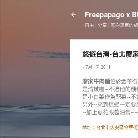
Freepapago x B
自由 | 分享 | 無拘無束的
悠遊台灣-台北廖
-
7月 17, 2011
廖家牛肉麵
位於金華街
是清燉啦~不過他的顏
是小白菜作為配菜~不過
另外~來到這邊一定要
~加上蔥花跟醬油膏~~
地址：台北市大安區金華街1