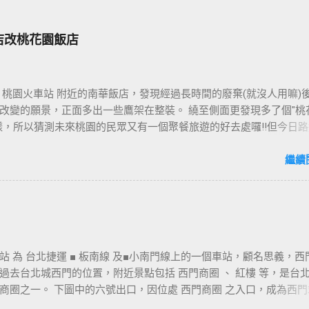
店改桃花園飯店
 桃園火車站 附近的南華飯店，發現經過長時間的廢棄(就沒人用嘛)
改變的願景，正面多出一些鷹架在整裝。 繞至側面更發現多了個"桃
樣，所以猜測未來桃園的民眾又有一個聚餐旅遊的好去處囉!!但今日路
年10月5日時並未開始營運，自由趴趴走將持續為讀者們追蹤其動態消息
期待開幕日的來臨吧！ 南華飯店施工中現場及新名稱
繼續
站 為 台北捷運 ■ 板南線 及■小南門線上的一個車站，顧名思義，西
過去台北城西門的位置，附近景點包括 西門商圈 、 紅樓 等，是台
商圈之一。 下圖中的六號出口，因位處 西門商圈 之入口，成為西門
用的出口，也經常被當作等候的標的物，也是是最容易堵塞的出口。