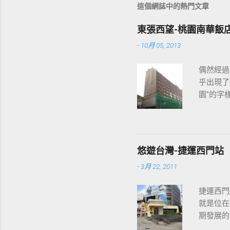
這個網誌中的熱門文章
東張西望-桃園南華飯
-
10月 05, 2013
偶然經過
乎出現了
園"的字
2013
各位開始
悠遊台灣-捷運西門站
-
3月 22, 2011
捷運西門
就是位在
期發展的
最多人使