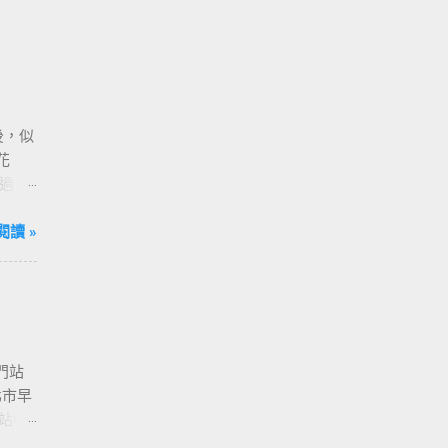
後，似
花
過
，請
閱讀 »
門站
北市早
站中
 捷運