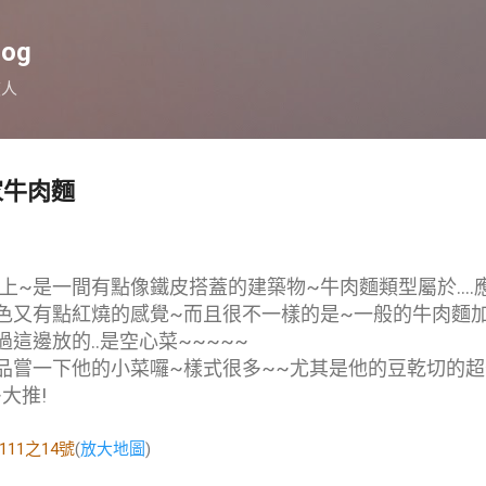
跳到主要內容
log
旅人
家牛肉麵
上~是一間有點像鐵皮搭蓋的建築物~牛肉麵類型屬於....
色又有點紅燒的感覺~而且很不一樣的是~一般的牛肉麵
這邊放的..是空心菜~~~~~
品嘗一下他的小菜囉~樣式很多~~尤其是他的豆乾切的
大推!
11之14號
(
放大地圖
)