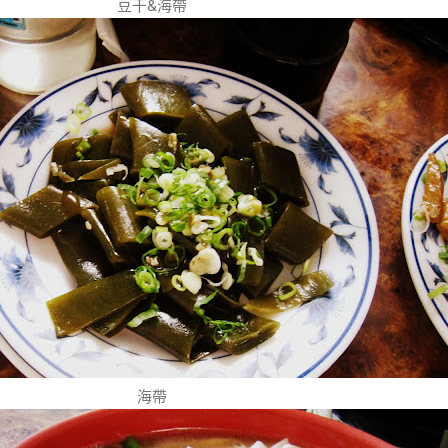
豆干&海帶
海帶