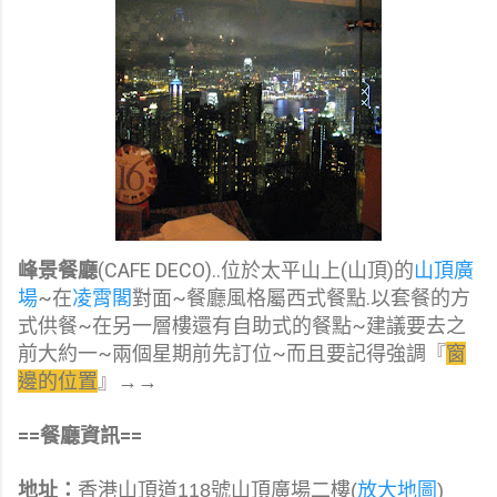
峰景餐廳
(CAFE DECO)..位於太平山上(山頂)的
山頂廣
場
~在
凌霄閣
對面~餐廳風格屬西式餐點.以套餐的方
式供餐~在另一層樓還有自助式的餐點~建議要去之
前大約一~兩個星期前先訂位~而且要記得強調『
窗
邊的位置
』→→
==餐廳資訊==
地址：
香港山頂道118號山頂廣場二樓(
放大地圖
)