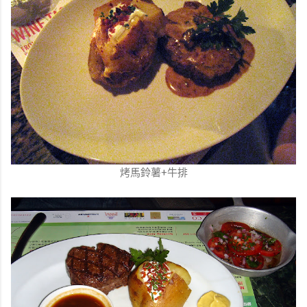
烤馬鈴薯+牛排