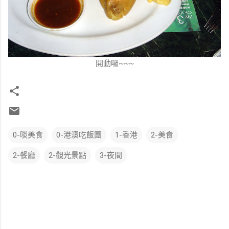
開動囉~~~
0-啖美食
0-港澳吃飯團
1-香港
2-美食
2-餐廳
2-觀光景點
3-夜間
留
言