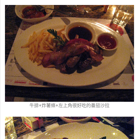
牛排+炸薯條+左上角很好吃的番茄沙拉