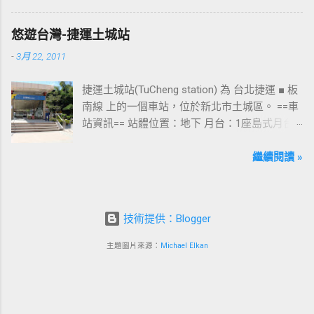
為西門站中最多人使用的出口，也經常被當作
等候的標的物，也是是最容易堵塞的出口。 捷
悠遊台灣-捷運土城站
運西門站六號出口&西門町商圈 板南線上車站 [
-
3月 22, 2011
永寧站 ] - [ 土城站 ] - [ 海山站 ] - [ 亞東醫院站
] - [ 府中站 ] - [ 板橋站 ] - [ 新埔站 ] - [ 江子翠
捷運土城站(TuCheng station) 為 台北捷運 ■ 板
站 ] - [ 龍山寺站 ] - [ 西門站 ] - [ 台北車站 ] - [
南線 上的一個車站，位於新北市土城區。 ==車
善導寺站 ] - [ 忠孝新生站 ] - [ 忠孝復興站 ] - [
站資訊== 站體位置：地下 月台：1座島式月台
忠孝敦化站 ] - [ 國父紀念館站 ] - [ 市政府站
出口：3 位置：[ 永寧站 ] -- [ 土城站 ] -- [ 海山
] - [ 永春站 ] - [ 後山埤站 ] - [ 昆陽站 ] - [ 南港
站 ] ---->往 板橋站 、 台北車站 、 南港展覽館
繼續閱讀 »
站 ] - [ 南港展覽館站 ]
站 土城站一號出口 板南線上車站 [ 永寧站 ] - [
土城站 ] - [ 海山站 ] - [ 亞東醫院站 ] - [ 府中站
] - [ 板橋站 ] - [ 新埔站 ] - [ 江子翠站 ] - [ 龍山
技術提供：Blogger
寺站 ] - [ 西門站 ] - [ 台北車站 ] - [ 善導寺站 ] -
[ 忠孝新生站 ] - [ 忠孝復興站 ] - [ 忠孝敦化站
主題圖片來源：
Michael Elkan
] - [ 國父紀念館站 ] - [ 市政府站 ] - [ 永春站 ] - [
後山埤站 ] - [ 昆陽站 ] - [ 南港站 ] - [ 南港展覽
館站 ]