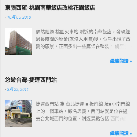
東張西望-桃園南華飯店改桃花園飯店
-
10月 05, 2013
偶然經過 桃園火車站 附近的南華飯店，發現經
過長時間的廢棄(就沒人用嘛)後，似乎出現了改
變的願景，正面多出一些鷹架在整裝。 繞至側
面更發現多了個"桃花園"的字樣，所以猜測未來
桃園的民眾又有一個聚餐旅遊的好去處囉!!但今
繼續閱讀 »
日路過2013年10月5日時並未開始營運，自由趴
趴走將持續為讀者們追蹤其動態消息，請各位
悠遊台灣-捷運西門站
開始期待開幕日的來臨吧！ 南華飯店施工中現
-
3月 22, 2011
場及新名稱
捷運西門站 為 台北捷運 ■ 板南線 及■小南門線
上的一個車站，顧名思義，西門站就是位在過
去台北城西門的位置，附近景點包括 西門商圈
、 紅樓 等，是台北市早期發展的商圈之一。 下
圖中的六號出口，因位處 西門商圈 之入口，成
繼續閱讀 »