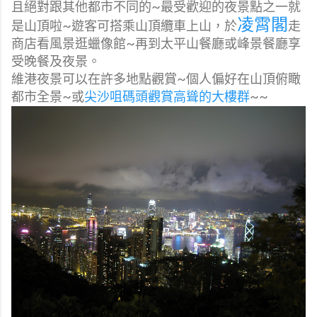
且絕對跟其他都市不同的~
最受歡迎的夜景點之一就
凌霄閣
是山頂啦~遊客可搭乘山頂纜車上山，於
走
商店看風景逛蠟像館~再到太平山餐廳或峰景餐廳享
受晚餐及夜景。
維港夜景可以在許多地點觀賞~個人偏好在山頂俯瞰
都市全景~或
尖沙咀碼頭觀賞高聳的大樓群
~~