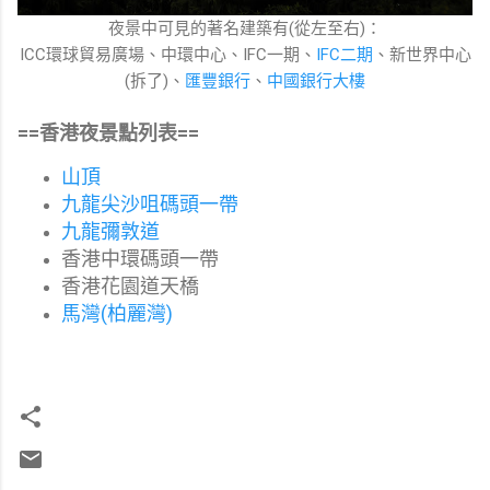
夜景中可見的著名建築有(從左至右)：
ICC環球貿易廣場、中環中心、IFC一期、
IFC二期
、新世界中心
(拆了)、
匯豐銀行
、
中國銀行大樓
==香港夜景點列表==
山頂
九龍尖沙咀碼頭一帶
九龍彌敦道
香港中環碼頭一帶
香港花園道天橋
馬灣(柏麗灣)