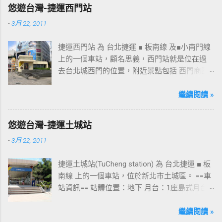
趴走將持續為讀者們追蹤其動態消息，請各位
悠遊台灣-捷運西門站
開始期待開幕日的來臨吧！ 南華飯店施工中現
-
3月 22, 2011
場及新名稱
捷運西門站 為 台北捷運 ■ 板南線 及■小南門線
上的一個車站，顧名思義，西門站就是位在過
去台北城西門的位置，附近景點包括 西門商圈
、 紅樓 等，是台北市早期發展的商圈之一。 下
圖中的六號出口，因位處 西門商圈 之入口，成
繼續閱讀 »
為西門站中最多人使用的出口，也經常被當作
等候的標的物，也是是最容易堵塞的出口。 捷
悠遊台灣-捷運土城站
運西門站六號出口&西門町商圈 板南線上車站 [
-
3月 22, 2011
永寧站 ] - [ 土城站 ] - [ 海山站 ] - [ 亞東醫院站
] - [ 府中站 ] - [ 板橋站 ] - [ 新埔站 ] - [ 江子翠
捷運土城站(TuCheng station) 為 台北捷運 ■ 板
站 ] - [ 龍山寺站 ] - [ 西門站 ] - [ 台北車站 ] - [
南線 上的一個車站，位於新北市土城區。 ==車
善導寺站 ] - [ 忠孝新生站 ] - [ 忠孝復興站 ] - [
站資訊== 站體位置：地下 月台：1座島式月台
忠孝敦化站 ] - [ 國父紀念館站 ] - [ 市政府站
出口：3 位置：[ 永寧站 ] -- [ 土城站 ] -- [ 海山
] - [ 永春站 ] - [ 後山埤站 ] - [ 昆陽站 ] - [ 南港
站 ] ---->往 板橋站 、 台北車站 、 南港展覽館
繼續閱讀 »
站 ] - [ 南港展覽館站 ]