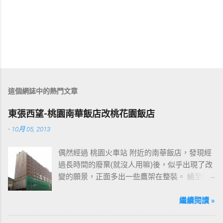
這個網誌中的熱門文章
東張西望-桃園南華飯店改桃花園飯店
-
10月 05, 2013
偶然經過 桃園火車站 附近的南華飯店，發現經
過長時間的廢棄(就沒人用嘛)後，似乎出現了改
變的願景，正面多出一些鷹架在整裝。 繞至側
面更發現多了個"桃花園"的字樣，所以猜測未來
桃園的民眾又有一個聚餐旅遊的好去處囉!!但今
繼續閱讀 »
日路過2013年10月5日時並未開始營運，自由趴