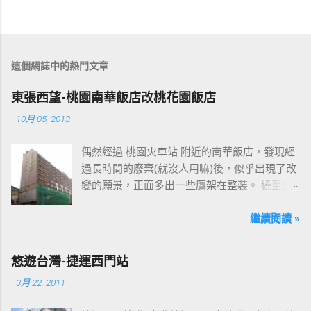
這個網誌中的熱門文章
東張西望-桃園南華飯店改桃花園飯店
-
10月 05, 2013
偶然經過 桃園火車站 附近的南華飯店，發現經
過長時間的廢棄(就沒人用嘛)後，似乎出現了改
變的願景，正面多出一些鷹架在整裝。 繞至側
面更發現多了個"桃花園"的字樣，所以猜測未來
桃園的民眾又有一個聚餐旅遊的好去處囉!!但今
繼續閱讀 »
日路過2013年10月5日時並未開始營運，自由趴
趴走將持續為讀者們追蹤其動態消息，請各位
悠遊台灣-捷運西門站
開始期待開幕日的來臨吧！ 南華飯店施工中現
-
3月 22, 2011
場及新名稱