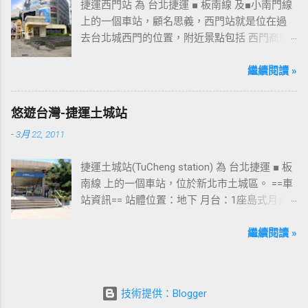
捷運西門站 為 台北捷運 ■ 板南線 及■小南門線
上的一個車站，顧名思義，西門站就是位在過
去台北城西門的位置，附近景點包括 西門商圈
、 紅樓 等，是台北市早期發展的商圈之一。 下
圖中的六號出口，因位處 西門商圈 之入口，成
繼續閱讀 »
為西門站中最多人使用的出口，也經常被當作
等候的標的物，也是是最容易堵塞的出口。 捷
悠遊台灣-捷運土城站
運西門站六號出口&西門町商圈 板南線上車站 [
-
3月 22, 2011
永寧站 ] - [ 土城站 ] - [ 海山站 ] - [ 亞東醫院站
] - [ 府中站 ] - [ 板橋站 ] - [ 新埔站 ] - [ 江子翠
捷運土城站(TuCheng station) 為 台北捷運 ■ 板
站 ] - [ 龍山寺站 ] - [ 西門站 ] - [ 台北車站 ] - [
南線 上的一個車站，位於新北市土城區。 ==車
善導寺站 ] - [ 忠孝新生站 ] - [ 忠孝復興站 ] - [
站資訊== 站體位置：地下 月台：1座島式月台
忠孝敦化站 ] - [ 國父紀念館站 ] - [ 市政府站
出口：3 位置：[ 永寧站 ] -- [ 土城站 ] -- [ 海山
] - [ 永春站 ] - [ 後山埤站 ] - [ 昆陽站 ] - [ 南港
站 ] ---->往 板橋站 、 台北車站 、 南港展覽館
繼續閱讀 »
站 ] - [ 南港展覽館站 ]
站 土城站一號出口 板南線上車站 [ 永寧站 ] - [
土城站 ] - [ 海山站 ] - [ 亞東醫院站 ] - [ 府中站
] - [ 板橋站 ] - [ 新埔站 ] - [ 江子翠站 ] - [ 龍山
技術提供：Blogger
寺站 ] - [ 西門站 ] - [ 台北車站 ] - [ 善導寺站 ] -