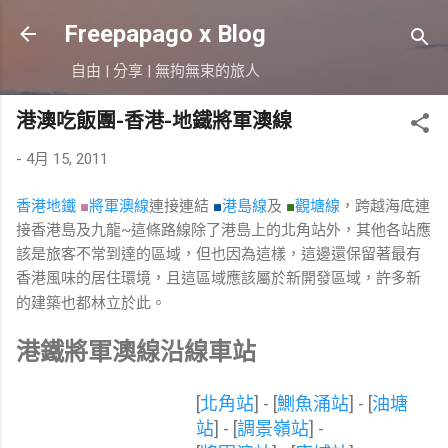
跳到主要內容
Freepapago x Blog
自由 | 分享 | 無拘無束的旅人
港澳吃飯團-香港-地鐵將軍澳線
-
4月 15, 2011
香港地鐵
■
將軍澳線
連接連結
■
港島線
及
■
觀塘線
，跨越海底連
接香港島及九龍~這條路線除了港島上的北角站外，其他各站應
該是旅客不常到達的區域，但也因為這樣，這邊還保留著最有
香港風味的居住環境，且這區域應該屬於新開發區域，許多新
的建築也都林立於此。
港鐵將軍澳線沿線車站
[
北角站
]
- [
鰂魚涌站
]
- [
油塘
站
] - [
調景嶺站
] -