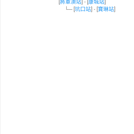
[
將軍澳站
] - [
康城站
]
└─ [
坑口站
] - [
寶琳站
]