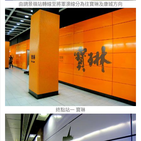
由調景嶺站轉線至將軍澳線分為往寶琳及康城方向
終點站一 寶琳