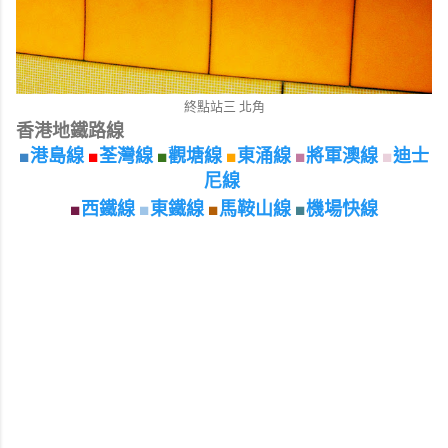
終點站三 北角
香港地鐵路線
■
港島線
■
荃灣線
■
觀塘線
■
東涌線
■
將軍澳線
■
迪士
尼線
■
西鐵線
■
東鐵線
■
馬鞍山線
■
機場快線