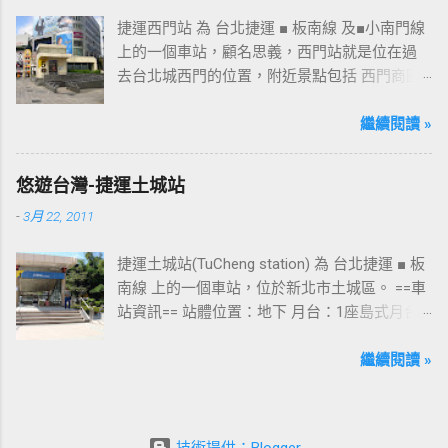
捷運西門站 為 台北捷運 ■ 板南線 及■小南門線
上的一個車站，顧名思義，西門站就是位在過
去台北城西門的位置，附近景點包括 西門商圈
、 紅樓 等，是台北市早期發展的商圈之一。 下
圖中的六號出口，因位處 西門商圈 之入口，成
繼續閱讀 »
為西門站中最多人使用的出口，也經常被當作
等候的標的物，也是是最容易堵塞的出口。 捷
悠遊台灣-捷運土城站
運西門站六號出口&西門町商圈 板南線上車站 [
-
3月 22, 2011
永寧站 ] - [ 土城站 ] - [ 海山站 ] - [ 亞東醫院站
] - [ 府中站 ] - [ 板橋站 ] - [ 新埔站 ] - [ 江子翠
捷運土城站(TuCheng station) 為 台北捷運 ■ 板
站 ] - [ 龍山寺站 ] - [ 西門站 ] - [ 台北車站 ] - [
南線 上的一個車站，位於新北市土城區。 ==車
善導寺站 ] - [ 忠孝新生站 ] - [ 忠孝復興站 ] - [
站資訊== 站體位置：地下 月台：1座島式月台
忠孝敦化站 ] - [ 國父紀念館站 ] - [ 市政府站
出口：3 位置：[ 永寧站 ] -- [ 土城站 ] -- [ 海山
] - [ 永春站 ] - [ 後山埤站 ] - [ 昆陽站 ] - [ 南港
站 ] ---->往 板橋站 、 台北車站 、 南港展覽館
繼續閱讀 »
站 ] - [ 南港展覽館站 ]
站 土城站一號出口 板南線上車站 [ 永寧站 ] - [
土城站 ] - [ 海山站 ] - [ 亞東醫院站 ] - [ 府中站
] - [ 板橋站 ] - [ 新埔站 ] - [ 江子翠站 ] - [ 龍山