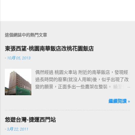
這個網誌中的熱門文章
東張西望-桃園南華飯店改桃花園飯店
-
10月 05, 2013
偶然經過 桃園火車站 附近的南華飯店，發現經
過長時間的廢棄(就沒人用嘛)後，似乎出現了改
變的願景，正面多出一些鷹架在整裝。 繞至側
面更發現多了個"桃花園"的字樣，所以猜測未來
桃園的民眾又有一個聚餐旅遊的好去處囉!!但今
繼續閱讀 »
日路過2013年10月5日時並未開始營運，自由趴
趴走將持續為讀者們追蹤其動態消息，請各位
悠遊台灣-捷運西門站
開始期待開幕日的來臨吧！ 南華飯店施工中現
-
3月 22, 2011
場及新名稱