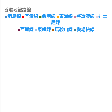
香港地鐵路線
■
港島線
■
荃灣線
■
觀塘線
■
東涌線
■
將軍澳線
■
迪士
尼線
■
西鐵線
■
東鐵線
■
馬鞍山線
■
機場快線