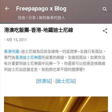
跳到主要內容
Freepapago x Blog
自由 | 分享 | 無拘無束的旅人
港澳吃飯團-香港-地鐵迪士尼線
-
4月 15, 2011
香港地鐵
■
迪士尼線為目前全線唯一的區間車~全線只有兩站，
專門為
香港迪士尼樂園
所設置的路線。全線就兩站，如果你沒
有計畫要到迪士尼樂園中玩樂一下，你還是可以搭乘這條路線
到迪士尼站這邊走走，拍拍照也是不錯的選擇喔!!
[
欣澳站
] - [
迪士尼站
]