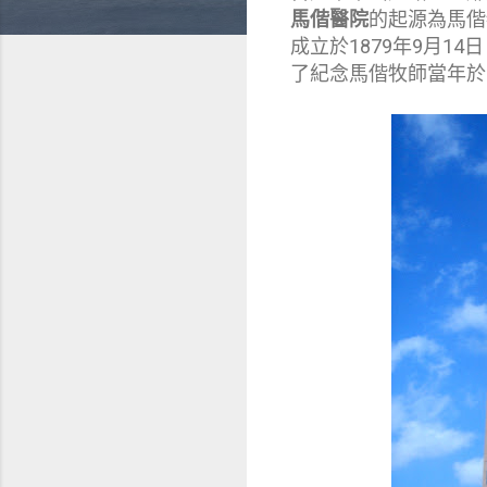
馬偕醫院
的起源為馬偕
成立於1879年9月
了紀念馬偕牧師當年於