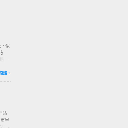
後，似
花
過
，請
閱讀 »
門站
北市早
站中