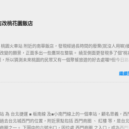
店改桃花園飯店
 桃園火車站 附近的南華飯店，發現經過長時間的廢棄(就沒人用嘛)
改變的願景，正面多出一些鷹架在整裝。 繞至側面更發現多了個"桃
樣，所以猜測未來桃園的民眾又有一個聚餐旅遊的好去處囉!!但今日路
年10月5日時並未開始營運，自由趴趴走將持續為讀者們追蹤其動態消息
期待開幕日的來臨吧！ 南華飯店施工中現場及新名稱
繼續
站 為 台北捷運 ■ 板南線 及■小南門線上的一個車站，顧名思義，西
過去台北城西門的位置，附近景點包括 西門商圈 、 紅樓 等，是台
商圈之一。 下圖中的六號出口，因位處 西門商圈 之入口，成為西門