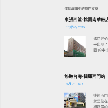
這個網誌中的熱門文章
東張西望-桃園南華飯
-
10月 05, 2013
偶然經過
乎出現了
園"的字
2013
各位開始
悠遊台灣-捷運西門站
-
3月 22, 2011
捷運西門
就是位在
期發展的