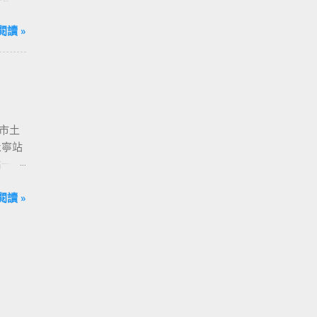
 捷運
[ 亞
閱讀 »
[ 西門站
- [ 國
 [ 南港
北市土
永寧站
城站一號
 - [
 善導
閱讀 »
 市政府