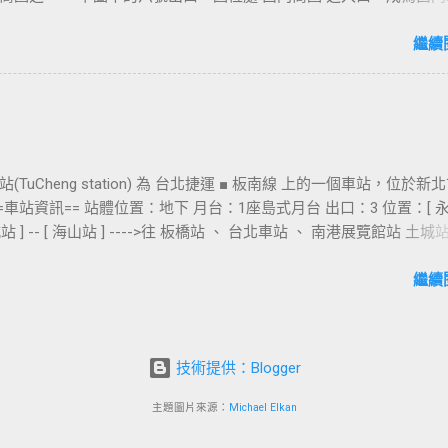
用的出口，也經常被當作等候的標的物，也是是最容易堵塞的出口。
口&西門町商圈 板南線上車站 [ 永寧站 ] - [ 土城站 ] - [ 海山站 ] - 
繼續
- [ 府中站 ] - [ 板橋站 ] - [ 新埔站 ] - [ 江子翠站 ] - [ 龍山寺站 ] - 
北車站 ] - [ 善導寺站 ] - [ 忠孝新生站 ] - [ 忠孝復興站 ] - [ 忠孝敦化站 ] 
 - [ 市政府站 ] - [ 永春站 ] - [ 後山埤站 ] - [ 昆陽站 ] - [ 南港站 ] -
]
(TuCheng station) 為 台北捷運 ■ 板南線 上的一個車站，位於新
==車站資訊== 站體位置：地下 月台：1座島式月台 出口：3 位置：[ 
 土城站 ] -- [ 海山站 ] ---->往 板橋站 、 台北車站 、 南港展覽館站 土
車站 [ 永寧站 ] - [ 土城站 ] - [ 海山站 ] - [ 亞東醫院站 ] - [ 府中站 ]
 [ 新埔站 ] - [ 江子翠站 ] - [ 龍山寺站 ] - [ 西門站 ] - [ 台北車站 ] - [
繼續
 [ 忠孝新生站 ] - [ 忠孝復興站 ] - [ 忠孝敦化站 ] - [ 國父紀念館站 ] - [
 永春站 ] - [ 後山埤站 ] - [ 昆陽站 ] - [ 南港站 ] - [ 南港展覽館站 ]
技術提供：Blogger
主題圖片來源：
Michael Elkan