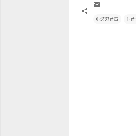
0-悠遊台灣
1-
留
言