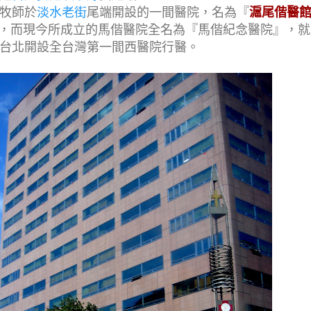
牧師於
淡水老街
尾端開設的一間醫院，名為『
滬尾偕醫
14日，而現今所成立的馬偕醫院全名為『馬偕紀念醫院』，
台北開設全台灣第一間西醫院行醫。