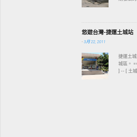
最多人使
西門站六號出
東醫院站 ] 
] - [ 台
悠遊台灣-捷運土城站
父紀念館站 ]
-
3月 22, 2011
展覽館站 
捷運土城站
城區。 
] -- [
出口 板南線上
板橋站 ] -
寺站 ] -
站 ] - [