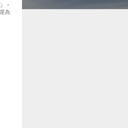
館
』，
就是為