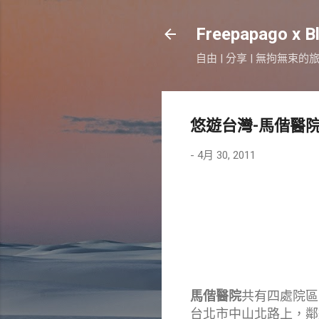
Freepapago x B
自由 | 分享 | 無拘無束的
悠遊台灣-馬偕醫
-
4月 30, 2011
馬偕醫院
共有四處院區
台北市中山北路上，鄰