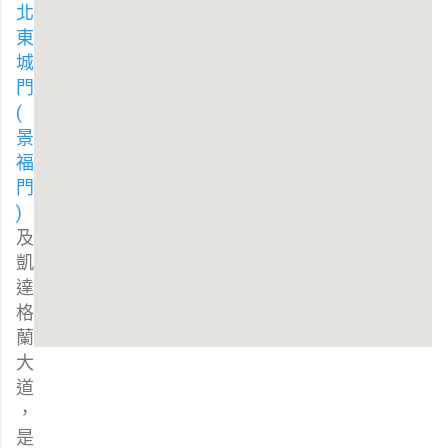
北
東
城
門
(
景
福
門
)
及
凱
達
格
蘭
大
道
，
是