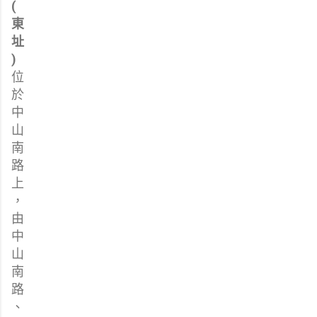
(
東
址
)
位
於
中
山
南
路
上
，
由
中
山
南
路
、