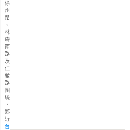
徐
州
路
、
林
森
南
路
及
仁
愛
路
圍
繞
，
鄰
近
台