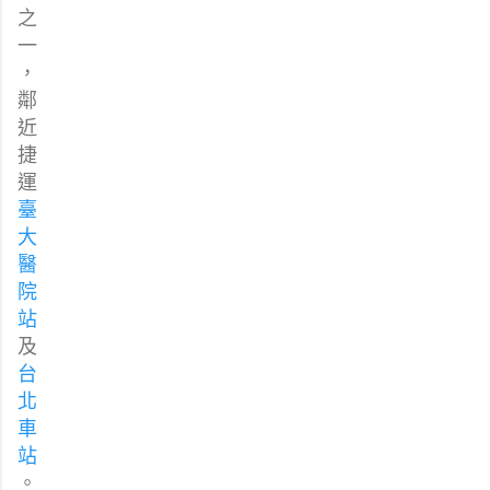
之
一
，
鄰
近
捷
運
臺
大
醫
院
站
及
台
北
車
站
。