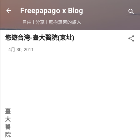
跳到主要內容
Freepapago x Blog
自由 | 分享 | 無拘無束的旅人
悠遊台灣-臺大醫院(東址)
-
4月 30, 2011
臺
大
醫
院