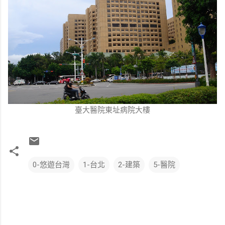
臺大醫院東址病院大樓
0-悠遊台灣
1-台北
2-建築
5-醫院
留
言