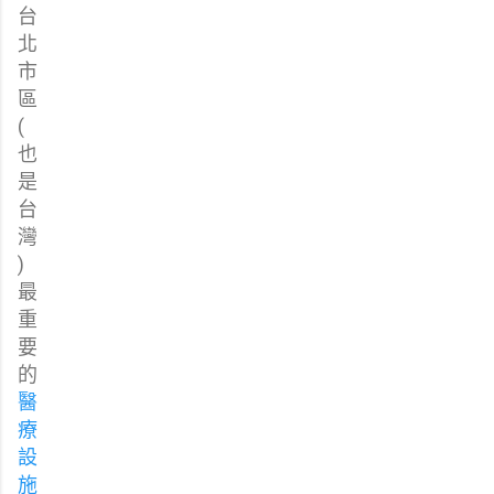
台
北
市
區
(
也
是
台
灣
)
最
重
要
的
醫
療
設
施