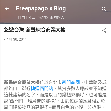
跳到主要內容
Freepapago x Blog
自由 | 分享 | 無拘無束的旅人
悠遊台灣-新聲綜合商業大樓
-
4月 30, 2011
新聲綜合商業大樓
位於台北市
西門商圈
，中華路及成
都路口，鄰近
捷運西門站
，其實多數人應該並不知道
這棟建築的名字，而是以西門錢櫃來稱呼，也可能是
說"西門町一堆廣告的那棟"，由於位處鬧區且相對於
周圍建築物真的高很多~而且白色的外觀十分搶眼，