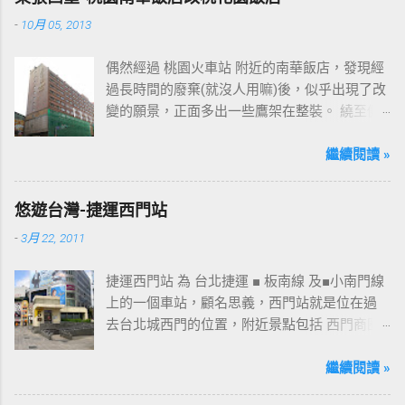
-
10月 05, 2013
偶然經過 桃園火車站 附近的南華飯店，發現經
過長時間的廢棄(就沒人用嘛)後，似乎出現了改
變的願景，正面多出一些鷹架在整裝。 繞至側
面更發現多了個"桃花園"的字樣，所以猜測未來
桃園的民眾又有一個聚餐旅遊的好去處囉!!但今
繼續閱讀 »
日路過2013年10月5日時並未開始營運，自由趴
趴走將持續為讀者們追蹤其動態消息，請各位
悠遊台灣-捷運西門站
開始期待開幕日的來臨吧！ 南華飯店施工中現
-
3月 22, 2011
場及新名稱
捷運西門站 為 台北捷運 ■ 板南線 及■小南門線
上的一個車站，顧名思義，西門站就是位在過
去台北城西門的位置，附近景點包括 西門商圈
、 紅樓 等，是台北市早期發展的商圈之一。 下
圖中的六號出口，因位處 西門商圈 之入口，成
繼續閱讀 »
為西門站中最多人使用的出口，也經常被當作