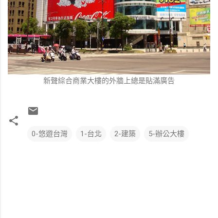
新聲綜合商業大樓的外牆上總是貼滿廣告
0-悠遊台灣
1-台北
2-建築
5-辦公大樓
留
言