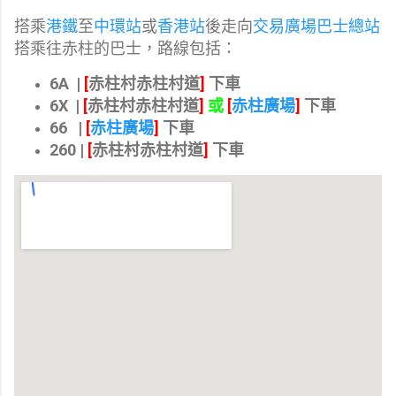
搭乘
港鐵
至
中環站
或
香港站
後走向
交易廣場巴士總站
搭乘往赤柱的巴士，路線包括：
6A |
[
赤柱村赤柱村道
]
‎ 下車
6X |
[
赤柱村赤柱村道
]
或
[
赤柱廣場
]
‎
下車
66 |
[
赤柱廣場
]
下車
260 |
[
赤柱村赤柱村道
]
‎
下車