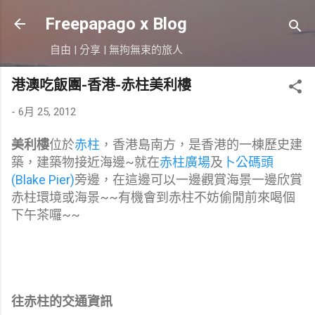
跳到主要內容
Freepapago x Blog
自由 | 分享 | 無拘無束的旅人
港澳吃飯團-香港-赤柱美利樓
-
6月 25, 2012
美利樓
位於
赤柱
，香港島南方，是香港的一棟歷史建
築，建築物接近海邊~就在
赤柱廣場
及
卜公碼頭
(Blake Pier)
旁邊，在這邊可以一邊觀賞海景一邊欣賞
赤柱環境或海景~~有機會到赤柱不妨偷閒前來喝個
下午茶囉~~
往赤柱的交通資訊