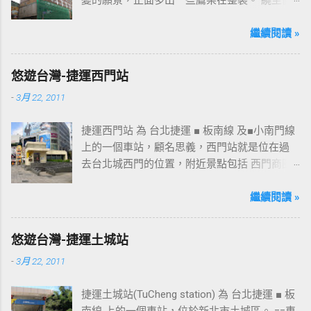
面更發現多了個"桃花園"的字樣，所以猜測未來
桃園的民眾又有一個聚餐旅遊的好去處囉!!但今
繼續閱讀 »
日路過2013年10月5日時並未開始營運，自由趴
趴走將持續為讀者們追蹤其動態消息，請各位
悠遊台灣-捷運西門站
開始期待開幕日的來臨吧！ 南華飯店施工中現
-
3月 22, 2011
場及新名稱
捷運西門站 為 台北捷運 ■ 板南線 及■小南門線
上的一個車站，顧名思義，西門站就是位在過
去台北城西門的位置，附近景點包括 西門商圈
、 紅樓 等，是台北市早期發展的商圈之一。 下
圖中的六號出口，因位處 西門商圈 之入口，成
繼續閱讀 »
為西門站中最多人使用的出口，也經常被當作
等候的標的物，也是是最容易堵塞的出口。 捷
悠遊台灣-捷運土城站
運西門站六號出口&西門町商圈 板南線上車站 [
-
3月 22, 2011
永寧站 ] - [ 土城站 ] - [ 海山站 ] - [ 亞東醫院站
] - [ 府中站 ] - [ 板橋站 ] - [ 新埔站 ] - [ 江子翠
捷運土城站(TuCheng station) 為 台北捷運 ■ 板
站 ] - [ 龍山寺站 ] - [ 西門站 ] - [ 台北車站 ] - [
南線 上的一個車站，位於新北市土城區。 ==車