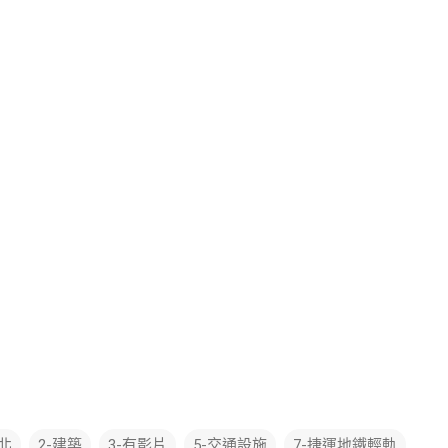
台北
2-建築
3-有影片
5-交通設施
7-捷運地鐵輕軌