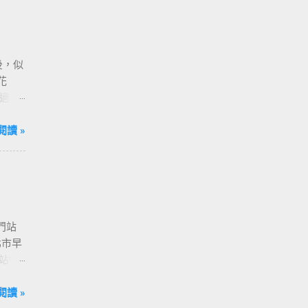
後，似
花
過
，請
閱讀 »
門站
北市早
站中
 捷運
[ 亞
閱讀 »