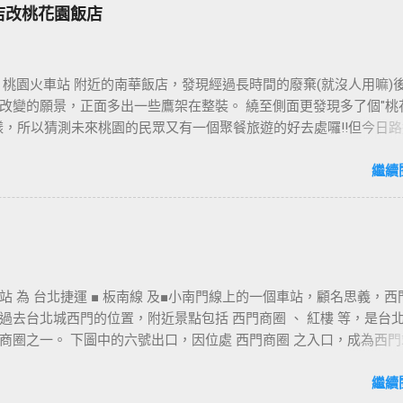
店改桃花園飯店
 桃園火車站 附近的南華飯店，發現經過長時間的廢棄(就沒人用嘛)
改變的願景，正面多出一些鷹架在整裝。 繞至側面更發現多了個"桃
樣，所以猜測未來桃園的民眾又有一個聚餐旅遊的好去處囉!!但今日路
年10月5日時並未開始營運，自由趴趴走將持續為讀者們追蹤其動態消息
期待開幕日的來臨吧！ 南華飯店施工中現場及新名稱
繼續
站 為 台北捷運 ■ 板南線 及■小南門線上的一個車站，顧名思義，西
過去台北城西門的位置，附近景點包括 西門商圈 、 紅樓 等，是台
商圈之一。 下圖中的六號出口，因位處 西門商圈 之入口，成為西門
用的出口，也經常被當作等候的標的物，也是是最容易堵塞的出口。
口&西門町商圈 板南線上車站 [ 永寧站 ] - [ 土城站 ] - [ 海山站 ] - 
繼續