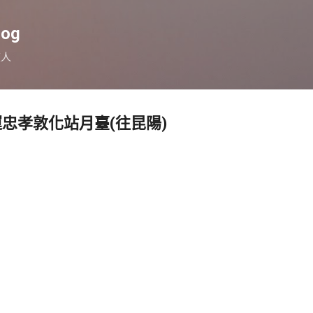
跳到主要內容
log
旅人
忠孝敦化站月臺(往昆陽)