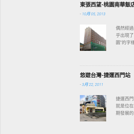
東張西望-桃園南華飯
-
10月 05, 2013
偶然經過
乎出現了
園"的字
2013
各位開始
悠遊台灣-捷運西門站
-
3月 22, 2011
捷運西門
就是位在
期發展的
最多人使
西門站六號出