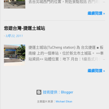
去台北城西門的位置，附近景點包括 西門商圈
、 紅樓 等，是台北市早期發展的商圈之一。 下
圖中的六號出口，因位處 西門商圈 之入口，成
繼續閱讀 »
為西門站中最多人使用的出口，也經常被當作
等候的標的物，也是是最容易堵塞的出口。 捷
悠遊台灣-捷運土城站
運西門站六號出口&西門町商圈 板南線上車站 [
-
3月 22, 2011
永寧站 ] - [ 土城站 ] - [ 海山站 ] - [ 亞東醫院站
] - [ 府中站 ] - [ 板橋站 ] - [ 新埔站 ] - [ 江子翠
捷運土城站(TuCheng station) 為 台北捷運 ■ 板
站 ] - [ 龍山寺站 ] - [ 西門站 ] - [ 台北車站 ] - [
南線 上的一個車站，位於新北市土城區。 ==車
善導寺站 ] - [ 忠孝新生站 ] - [ 忠孝復興站 ] - [
站資訊== 站體位置：地下 月台：1座島式月台
忠孝敦化站 ] - [ 國父紀念館站 ] - [ 市政府站
出口：3 位置：[ 永寧站 ] -- [ 土城站 ] -- [ 海山
] - [ 永春站 ] - [ 後山埤站 ] - [ 昆陽站 ] - [ 南港
站 ] ---->往 板橋站 、 台北車站 、 南港展覽館
繼續閱讀 »
站 ] - [ 南港展覽館站 ]
站 土城站一號出口 板南線上車站 [ 永寧站 ] - [
土城站 ] - [ 海山站 ] - [ 亞東醫院站 ] - [ 府中站
] - [ 板橋站 ] - [ 新埔站 ] - [ 江子翠站 ] - [ 龍山
技術提供：Blogger
寺站 ] - [ 西門站 ] - [ 台北車站 ] - [ 善導寺站 ] -
[ 忠孝新生站 ] - [ 忠孝復興站 ] - [ 忠孝敦化站
主題圖片來源：
Michael Elkan
] - [ 國父紀念館站 ] - [ 市政府站 ] - [ 永春站 ] - [