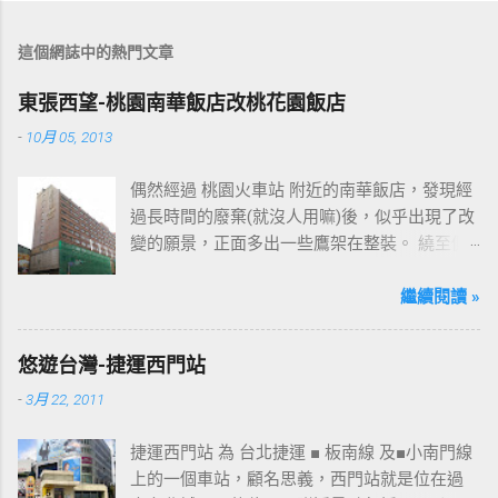
這個網誌中的熱門文章
東張西望-桃園南華飯店改桃花園飯店
-
10月 05, 2013
偶然經過 桃園火車站 附近的南華飯店，發現經
過長時間的廢棄(就沒人用嘛)後，似乎出現了改
變的願景，正面多出一些鷹架在整裝。 繞至側
面更發現多了個"桃花園"的字樣，所以猜測未來
桃園的民眾又有一個聚餐旅遊的好去處囉!!但今
繼續閱讀 »
日路過2013年10月5日時並未開始營運，自由趴
趴走將持續為讀者們追蹤其動態消息，請各位
悠遊台灣-捷運西門站
開始期待開幕日的來臨吧！ 南華飯店施工中現
-
3月 22, 2011
場及新名稱
捷運西門站 為 台北捷運 ■ 板南線 及■小南門線
上的一個車站，顧名思義，西門站就是位在過