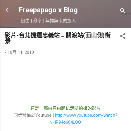
跳到主要內容
Freepapago x Blog
自由 | 分享 | 無拘無束的旅人
影片-台北捷運忠義站→關渡站(面山側)街
景
-
10月 11, 2010
這是一部由自由趴趴走所拍攝的影片
同步發佈於Youtube |
http://www.youtube.com/watch?
v=IP94o604LOQ