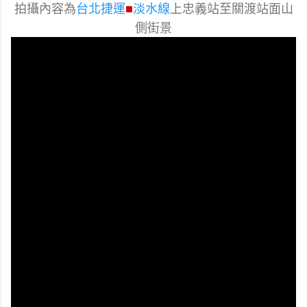
拍攝內容為
台北捷運
淡水線
上忠義站至關渡站面山
■
側街景