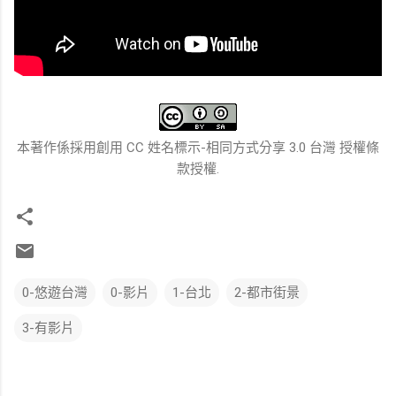
本著作係採用創用 CC 姓名標示-相同方式分享 3.0 台灣 授權條
款授權.
0-悠遊台灣
0-影片
1-台北
2-都市街景
3-有影片
留