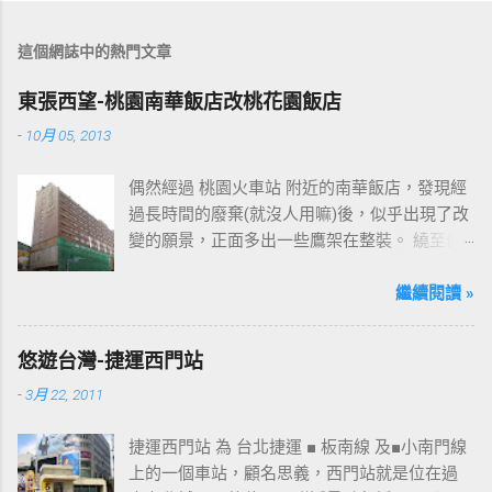
這個網誌中的熱門文章
東張西望-桃園南華飯店改桃花園飯店
-
10月 05, 2013
偶然經過 桃園火車站 附近的南華飯店，發現經
過長時間的廢棄(就沒人用嘛)後，似乎出現了改
變的願景，正面多出一些鷹架在整裝。 繞至側
面更發現多了個"桃花園"的字樣，所以猜測未來
桃園的民眾又有一個聚餐旅遊的好去處囉!!但今
繼續閱讀 »
日路過2013年10月5日時並未開始營運，自由趴
趴走將持續為讀者們追蹤其動態消息，請各位
悠遊台灣-捷運西門站
開始期待開幕日的來臨吧！ 南華飯店施工中現
-
3月 22, 2011
場及新名稱
捷運西門站 為 台北捷運 ■ 板南線 及■小南門線
上的一個車站，顧名思義，西門站就是位在過