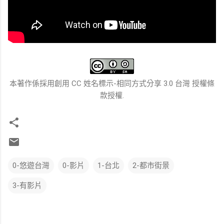
本著作係採用創用 CC 姓名標示-相同方式分享 3.0 台灣 授權條
款授權.
0-悠遊台灣
0-影片
1-台北
2-都市街景
3-有影片
留