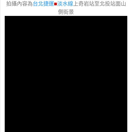
拍攝內容為
台北捷運
淡水線
上奇岩站至北投站面山
■
側街景