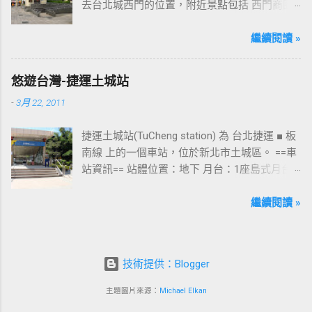
去台北城西門的位置，附近景點包括 西門商圈
、 紅樓 等，是台北市早期發展的商圈之一。 下
圖中的六號出口，因位處 西門商圈 之入口，成
繼續閱讀 »
為西門站中最多人使用的出口，也經常被當作
等候的標的物，也是是最容易堵塞的出口。 捷
悠遊台灣-捷運土城站
運西門站六號出口&西門町商圈 板南線上車站 [
-
3月 22, 2011
永寧站 ] - [ 土城站 ] - [ 海山站 ] - [ 亞東醫院站
] - [ 府中站 ] - [ 板橋站 ] - [ 新埔站 ] - [ 江子翠
捷運土城站(TuCheng station) 為 台北捷運 ■ 板
站 ] - [ 龍山寺站 ] - [ 西門站 ] - [ 台北車站 ] - [
南線 上的一個車站，位於新北市土城區。 ==車
善導寺站 ] - [ 忠孝新生站 ] - [ 忠孝復興站 ] - [
站資訊== 站體位置：地下 月台：1座島式月台
忠孝敦化站 ] - [ 國父紀念館站 ] - [ 市政府站
出口：3 位置：[ 永寧站 ] -- [ 土城站 ] -- [ 海山
] - [ 永春站 ] - [ 後山埤站 ] - [ 昆陽站 ] - [ 南港
站 ] ---->往 板橋站 、 台北車站 、 南港展覽館
繼續閱讀 »
站 ] - [ 南港展覽館站 ]
站 土城站一號出口 板南線上車站 [ 永寧站 ] - [
土城站 ] - [ 海山站 ] - [ 亞東醫院站 ] - [ 府中站
] - [ 板橋站 ] - [ 新埔站 ] - [ 江子翠站 ] - [ 龍山
技術提供：Blogger
寺站 ] - [ 西門站 ] - [ 台北車站 ] - [ 善導寺站 ] -
[ 忠孝新生站 ] - [ 忠孝復興站 ] - [ 忠孝敦化站
主題圖片來源：
Michael Elkan
] - [ 國父紀念館站 ] - [ 市政府站 ] - [ 永春站 ] - [