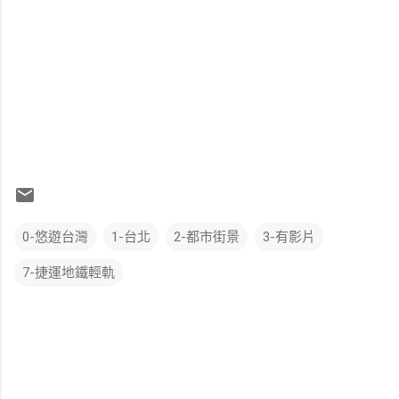
0-悠遊台灣
1-台北
2-都市街景
3-有影片
7-捷運地鐵輕軌
留
言