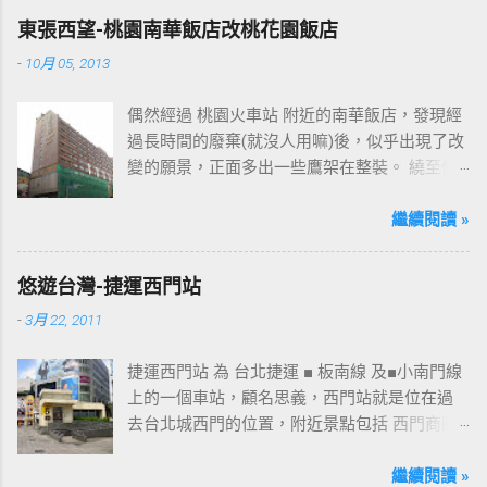
東張西望-桃園南華飯店改桃花園飯店
-
10月 05, 2013
偶然經過 桃園火車站 附近的南華飯店，發現經
過長時間的廢棄(就沒人用嘛)後，似乎出現了改
變的願景，正面多出一些鷹架在整裝。 繞至側
面更發現多了個"桃花園"的字樣，所以猜測未來
桃園的民眾又有一個聚餐旅遊的好去處囉!!但今
繼續閱讀 »
日路過2013年10月5日時並未開始營運，自由趴
趴走將持續為讀者們追蹤其動態消息，請各位
悠遊台灣-捷運西門站
開始期待開幕日的來臨吧！ 南華飯店施工中現
-
3月 22, 2011
場及新名稱
捷運西門站 為 台北捷運 ■ 板南線 及■小南門線
上的一個車站，顧名思義，西門站就是位在過
去台北城西門的位置，附近景點包括 西門商圈
、 紅樓 等，是台北市早期發展的商圈之一。 下
圖中的六號出口，因位處 西門商圈 之入口，成
繼續閱讀 »