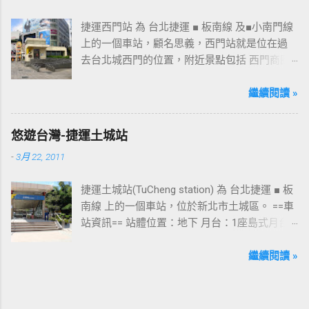
捷運西門站 為 台北捷運 ■ 板南線 及■小南門線
上的一個車站，顧名思義，西門站就是位在過
去台北城西門的位置，附近景點包括 西門商圈
、 紅樓 等，是台北市早期發展的商圈之一。 下
圖中的六號出口，因位處 西門商圈 之入口，成
繼續閱讀 »
為西門站中最多人使用的出口，也經常被當作
等候的標的物，也是是最容易堵塞的出口。 捷
悠遊台灣-捷運土城站
運西門站六號出口&西門町商圈 板南線上車站 [
-
3月 22, 2011
永寧站 ] - [ 土城站 ] - [ 海山站 ] - [ 亞東醫院站
] - [ 府中站 ] - [ 板橋站 ] - [ 新埔站 ] - [ 江子翠
捷運土城站(TuCheng station) 為 台北捷運 ■ 板
站 ] - [ 龍山寺站 ] - [ 西門站 ] - [ 台北車站 ] - [
南線 上的一個車站，位於新北市土城區。 ==車
善導寺站 ] - [ 忠孝新生站 ] - [ 忠孝復興站 ] - [
站資訊== 站體位置：地下 月台：1座島式月台
忠孝敦化站 ] - [ 國父紀念館站 ] - [ 市政府站
出口：3 位置：[ 永寧站 ] -- [ 土城站 ] -- [ 海山
] - [ 永春站 ] - [ 後山埤站 ] - [ 昆陽站 ] - [ 南港
站 ] ---->往 板橋站 、 台北車站 、 南港展覽館
繼續閱讀 »
站 ] - [ 南港展覽館站 ]
站 土城站一號出口 板南線上車站 [ 永寧站 ] - [
土城站 ] - [ 海山站 ] - [ 亞東醫院站 ] - [ 府中站
] - [ 板橋站 ] - [ 新埔站 ] - [ 江子翠站 ] - [ 龍山