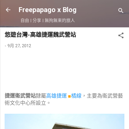
跳到主要內容
Freepapago x Blog
自由 | 分享 | 無拘無束的旅人
悠遊台灣-高雄捷運魏武營站
-
9月 27, 2012
捷運衛武營站
隸屬
高雄捷運
■
橘線
，主要為衛武營藝
術文化中心所設立。