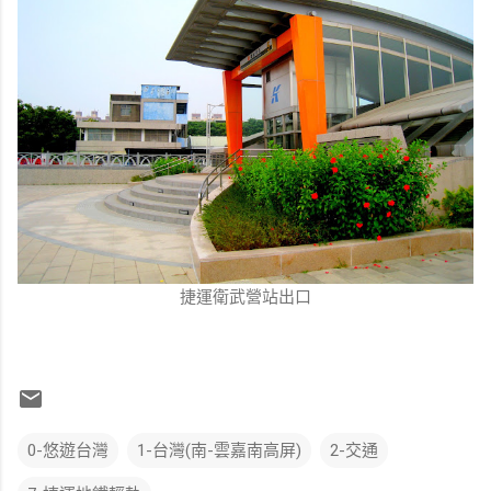
捷運衛武營站出口
0-悠遊台灣
1-台灣(南-雲嘉南高屏)
2-交通