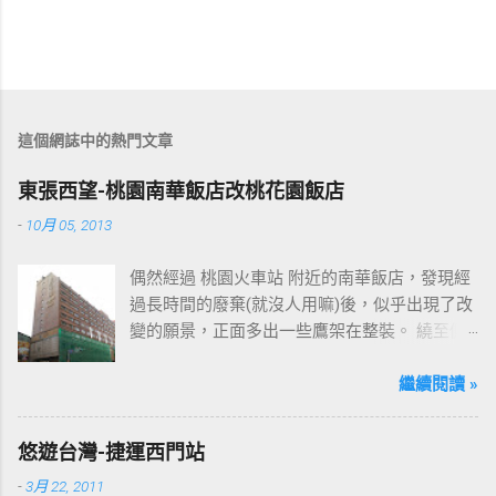
這個網誌中的熱門文章
東張西望-桃園南華飯店改桃花園飯店
-
10月 05, 2013
偶然經過 桃園火車站 附近的南華飯店，發現經
過長時間的廢棄(就沒人用嘛)後，似乎出現了改
變的願景，正面多出一些鷹架在整裝。 繞至側
面更發現多了個"桃花園"的字樣，所以猜測未來
桃園的民眾又有一個聚餐旅遊的好去處囉!!但今
繼續閱讀 »
日路過2013年10月5日時並未開始營運，自由趴
趴走將持續為讀者們追蹤其動態消息，請各位
悠遊台灣-捷運西門站
開始期待開幕日的來臨吧！ 南華飯店施工中現
-
3月 22, 2011
場及新名稱